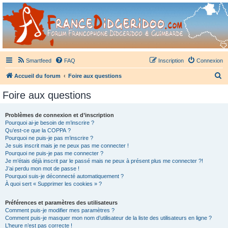
France Didgeridoo
Didgeridoo et Guimbarde sur France Didgeridoo - retrouvez la communauté.
Smartfeed
FAQ
Inscription
Connexion
R
Accueil du forum
Foire aux questions
e
Foire aux questions
c
h
Problèmes de connexion et d’inscription
Pourquoi ai-je besoin de m’inscrire ?
e
Qu’est-ce que la COPPA ?
r
Pourquoi ne puis-je pas m’inscrire ?
Je suis inscrit mais je ne peux pas me connecter !
c
Pourquoi ne puis-je pas me connecter ?
Je m’étais déjà inscrit par le passé mais ne peux à présent plus me connecter ?!
h
J’ai perdu mon mot de passe !
e
Pourquoi suis-je déconnecté automatiquement ?
À quoi sert « Supprimer les cookies » ?
r
Préférences et paramètres des utilisateurs
Comment puis-je modifier mes paramètres ?
Comment puis-je masquer mon nom d’utilisateur de la liste des utilisateurs en ligne ?
L’heure n’est pas correcte !