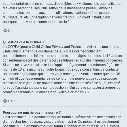
supplémentaires qui ne sont pas disponibles aux visiteurs, tels que l’affichage
d’avatars personnalisés, l’utilisation de la messagerie privée, l’envoi de
courriers électroniques aux autres utilisateurs, l’adhésion à un groupe
d’utilisateurs, etc. L’inscription ne vous prend qu’un court instant, c’est
pourquoi nous vous recommandons de le faire.
Haut
Qu’est-ce que la COPPA ?
La COPPA (pour « Child Online Privacy and Protection Act ») est une loi des
États-Unis d’Amérique qui demande aux sites internet collectant
potentiellement des informations sur les mineurs âgés de moins de 13 ans un
consentement écrit des parents ou des tuteurs légaux des mineurs concernés.
Si vous ne savez pas si cette loi s’applique également aux mineurs âgés de
moins de 13 ans inscrits sur votre forum, nous vous conseillons de contacter
un conseiller juridique qui pourra vous renseigner. Veuillez noter que phpBB
Limited et que les propriétaires de ce forum ne peuvent pas vous proposer
d’assistance légale et ne doivent donc pas être contactés à ce sujet, excepté
lorsque l’assistance porte sur la question « Qui dois-je contacter à propos de
problèmes d’abus ou d’ordres légaux liés à ce forum ? ».
Haut
Pourquoi ne puis-je pas m’inscrire ?
Il est possible qu’un administrateur du forum ait désactivé les inscriptions afin
d’empêcher les nouveaux visiteurs de s’inscrire. De même, il est également
possible qu’un administrateur du forum ait banni votre adresse IP ou interdit