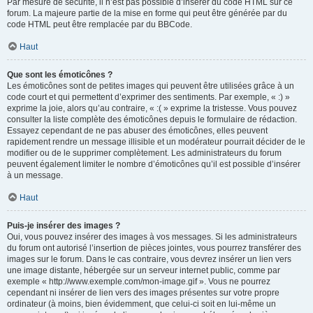
Par mesure de sécurité, il n’est pas possible d’insérer du code HTML sur ce
forum. La majeure partie de la mise en forme qui peut être générée par du
code HTML peut être remplacée par du BBCode.
Haut
Que sont les émoticônes ?
Les émoticônes sont de petites images qui peuvent être utilisées grâce à un
code court et qui permettent d’exprimer des sentiments. Par exemple, « :) »
exprime la joie, alors qu’au contraire, « :( » exprime la tristesse. Vous pouvez
consulter la liste complète des émoticônes depuis le formulaire de rédaction.
Essayez cependant de ne pas abuser des émoticônes, elles peuvent
rapidement rendre un message illisible et un modérateur pourrait décider de le
modifier ou de le supprimer complètement. Les administrateurs du forum
peuvent également limiter le nombre d’émoticônes qu’il est possible d’insérer
à un message.
Haut
Puis-je insérer des images ?
Oui, vous pouvez insérer des images à vos messages. Si les administrateurs
du forum ont autorisé l’insertion de pièces jointes, vous pourrez transférer des
images sur le forum. Dans le cas contraire, vous devrez insérer un lien vers
une image distante, hébergée sur un serveur internet public, comme par
exemple « http://www.exemple.com/mon-image.gif ». Vous ne pourrez
cependant ni insérer de lien vers des images présentes sur votre propre
ordinateur (à moins, bien évidemment, que celui-ci soit en lui-même un