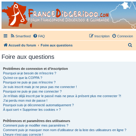
France Didgeridoo
Didgeridoo et Guimbarde sur France Didgeridoo - retrouvez la communauté.
Smartfeed
FAQ
Inscription
Connexion
R
Accueil du forum
Foire aux questions
e
Foire aux questions
c
h
Problèmes de connexion et d’inscription
Pourquoi ai-je besoin de m’inscrire ?
e
Qu’est-ce que la COPPA ?
r
Pourquoi ne puis-je pas m’inscrire ?
Je suis inscrit mais je ne peux pas me connecter !
c
Pourquoi ne puis-je pas me connecter ?
Je m’étais déjà inscrit par le passé mais ne peux à présent plus me connecter ?!
h
J’ai perdu mon mot de passe !
e
Pourquoi suis-je déconnecté automatiquement ?
À quoi sert « Supprimer les cookies » ?
r
Préférences et paramètres des utilisateurs
Comment puis-je modifier mes paramètres ?
Comment puis-je masquer mon nom d’utilisateur de la liste des utilisateurs en ligne ?
L’heure n’est pas correcte !