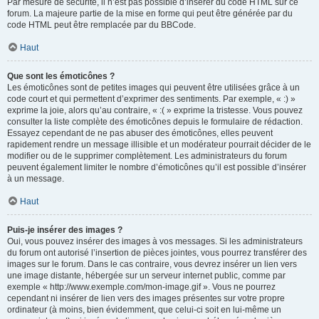
Par mesure de sécurité, il n’est pas possible d’insérer du code HTML sur ce
forum. La majeure partie de la mise en forme qui peut être générée par du
code HTML peut être remplacée par du BBCode.
Haut
Que sont les émoticônes ?
Les émoticônes sont de petites images qui peuvent être utilisées grâce à un
code court et qui permettent d’exprimer des sentiments. Par exemple, « :) »
exprime la joie, alors qu’au contraire, « :( » exprime la tristesse. Vous pouvez
consulter la liste complète des émoticônes depuis le formulaire de rédaction.
Essayez cependant de ne pas abuser des émoticônes, elles peuvent
rapidement rendre un message illisible et un modérateur pourrait décider de le
modifier ou de le supprimer complètement. Les administrateurs du forum
peuvent également limiter le nombre d’émoticônes qu’il est possible d’insérer
à un message.
Haut
Puis-je insérer des images ?
Oui, vous pouvez insérer des images à vos messages. Si les administrateurs
du forum ont autorisé l’insertion de pièces jointes, vous pourrez transférer des
images sur le forum. Dans le cas contraire, vous devrez insérer un lien vers
une image distante, hébergée sur un serveur internet public, comme par
exemple « http://www.exemple.com/mon-image.gif ». Vous ne pourrez
cependant ni insérer de lien vers des images présentes sur votre propre
ordinateur (à moins, bien évidemment, que celui-ci soit en lui-même un