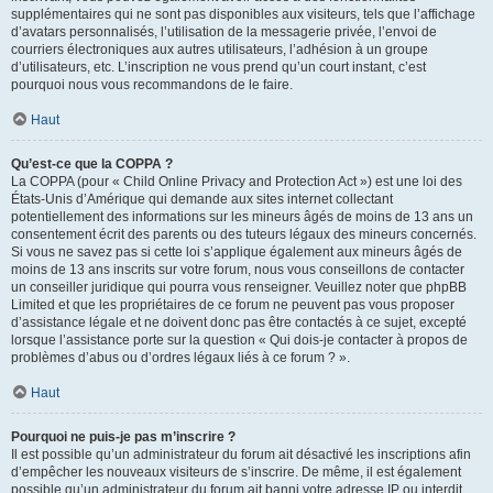
supplémentaires qui ne sont pas disponibles aux visiteurs, tels que l’affichage
d’avatars personnalisés, l’utilisation de la messagerie privée, l’envoi de
courriers électroniques aux autres utilisateurs, l’adhésion à un groupe
d’utilisateurs, etc. L’inscription ne vous prend qu’un court instant, c’est
pourquoi nous vous recommandons de le faire.
Haut
Qu’est-ce que la COPPA ?
La COPPA (pour « Child Online Privacy and Protection Act ») est une loi des
États-Unis d’Amérique qui demande aux sites internet collectant
potentiellement des informations sur les mineurs âgés de moins de 13 ans un
consentement écrit des parents ou des tuteurs légaux des mineurs concernés.
Si vous ne savez pas si cette loi s’applique également aux mineurs âgés de
moins de 13 ans inscrits sur votre forum, nous vous conseillons de contacter
un conseiller juridique qui pourra vous renseigner. Veuillez noter que phpBB
Limited et que les propriétaires de ce forum ne peuvent pas vous proposer
d’assistance légale et ne doivent donc pas être contactés à ce sujet, excepté
lorsque l’assistance porte sur la question « Qui dois-je contacter à propos de
problèmes d’abus ou d’ordres légaux liés à ce forum ? ».
Haut
Pourquoi ne puis-je pas m’inscrire ?
Il est possible qu’un administrateur du forum ait désactivé les inscriptions afin
d’empêcher les nouveaux visiteurs de s’inscrire. De même, il est également
possible qu’un administrateur du forum ait banni votre adresse IP ou interdit