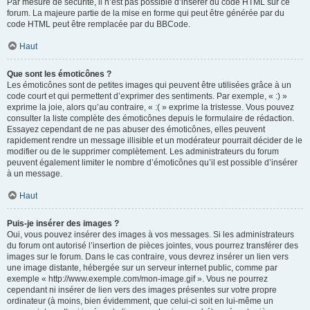
Par mesure de sécurité, il n’est pas possible d’insérer du code HTML sur ce
forum. La majeure partie de la mise en forme qui peut être générée par du
code HTML peut être remplacée par du BBCode.
Haut
Que sont les émoticônes ?
Les émoticônes sont de petites images qui peuvent être utilisées grâce à un
code court et qui permettent d’exprimer des sentiments. Par exemple, « :) »
exprime la joie, alors qu’au contraire, « :( » exprime la tristesse. Vous pouvez
consulter la liste complète des émoticônes depuis le formulaire de rédaction.
Essayez cependant de ne pas abuser des émoticônes, elles peuvent
rapidement rendre un message illisible et un modérateur pourrait décider de le
modifier ou de le supprimer complètement. Les administrateurs du forum
peuvent également limiter le nombre d’émoticônes qu’il est possible d’insérer
à un message.
Haut
Puis-je insérer des images ?
Oui, vous pouvez insérer des images à vos messages. Si les administrateurs
du forum ont autorisé l’insertion de pièces jointes, vous pourrez transférer des
images sur le forum. Dans le cas contraire, vous devrez insérer un lien vers
une image distante, hébergée sur un serveur internet public, comme par
exemple « http://www.exemple.com/mon-image.gif ». Vous ne pourrez
cependant ni insérer de lien vers des images présentes sur votre propre
ordinateur (à moins, bien évidemment, que celui-ci soit en lui-même un