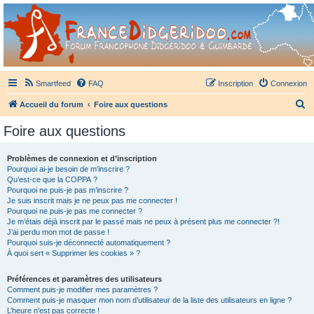
France Didgeridoo
Didgeridoo et Guimbarde sur France Didgeridoo - retrouvez la communauté.
Smartfeed
FAQ
Inscription
Connexion
R
Accueil du forum
Foire aux questions
e
Foire aux questions
c
h
Problèmes de connexion et d’inscription
Pourquoi ai-je besoin de m’inscrire ?
e
Qu’est-ce que la COPPA ?
r
Pourquoi ne puis-je pas m’inscrire ?
Je suis inscrit mais je ne peux pas me connecter !
c
Pourquoi ne puis-je pas me connecter ?
Je m’étais déjà inscrit par le passé mais ne peux à présent plus me connecter ?!
h
J’ai perdu mon mot de passe !
e
Pourquoi suis-je déconnecté automatiquement ?
À quoi sert « Supprimer les cookies » ?
r
Préférences et paramètres des utilisateurs
Comment puis-je modifier mes paramètres ?
Comment puis-je masquer mon nom d’utilisateur de la liste des utilisateurs en ligne ?
L’heure n’est pas correcte !