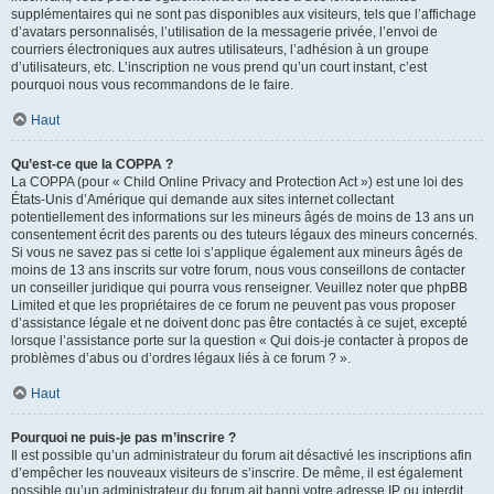
supplémentaires qui ne sont pas disponibles aux visiteurs, tels que l’affichage
d’avatars personnalisés, l’utilisation de la messagerie privée, l’envoi de
courriers électroniques aux autres utilisateurs, l’adhésion à un groupe
d’utilisateurs, etc. L’inscription ne vous prend qu’un court instant, c’est
pourquoi nous vous recommandons de le faire.
Haut
Qu’est-ce que la COPPA ?
La COPPA (pour « Child Online Privacy and Protection Act ») est une loi des
États-Unis d’Amérique qui demande aux sites internet collectant
potentiellement des informations sur les mineurs âgés de moins de 13 ans un
consentement écrit des parents ou des tuteurs légaux des mineurs concernés.
Si vous ne savez pas si cette loi s’applique également aux mineurs âgés de
moins de 13 ans inscrits sur votre forum, nous vous conseillons de contacter
un conseiller juridique qui pourra vous renseigner. Veuillez noter que phpBB
Limited et que les propriétaires de ce forum ne peuvent pas vous proposer
d’assistance légale et ne doivent donc pas être contactés à ce sujet, excepté
lorsque l’assistance porte sur la question « Qui dois-je contacter à propos de
problèmes d’abus ou d’ordres légaux liés à ce forum ? ».
Haut
Pourquoi ne puis-je pas m’inscrire ?
Il est possible qu’un administrateur du forum ait désactivé les inscriptions afin
d’empêcher les nouveaux visiteurs de s’inscrire. De même, il est également
possible qu’un administrateur du forum ait banni votre adresse IP ou interdit