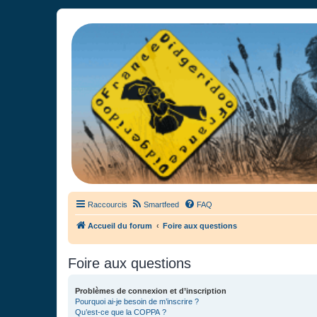
France Didgeridoo
Didgeridoo et Guimbarde sur France Didgeridoo - retrouvez la commun
Raccourcis
Smartfeed
FAQ
Accueil du forum
Foire aux questions
Foire aux questions
Problèmes de connexion et d’inscription
Pourquoi ai-je besoin de m’inscrire ?
Qu’est-ce que la COPPA ?