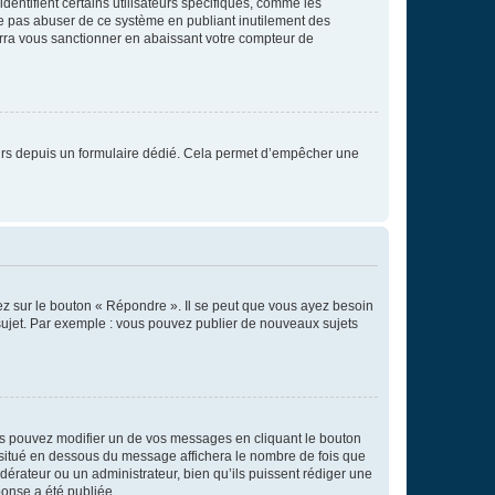
entifient certains utilisateurs spécifiques, comme les
ne pas abuser de ce système en publiant inutilement des
rra vous sanctionner en abaissant votre compteur de
sateurs depuis un formulaire dédié. Cela permet d’empêcher une
ez sur le bouton « Répondre ». Il se peut que vous ayez besoin
 sujet. Par exemple : vous pouvez publier de nouveaux sujets
s pouvez modifier un de vos messages en cliquant le bouton
e situé en dessous du message affichera le nombre de fois que
modérateur ou un administrateur, bien qu’ils puissent rédiger une
ponse a été publiée.