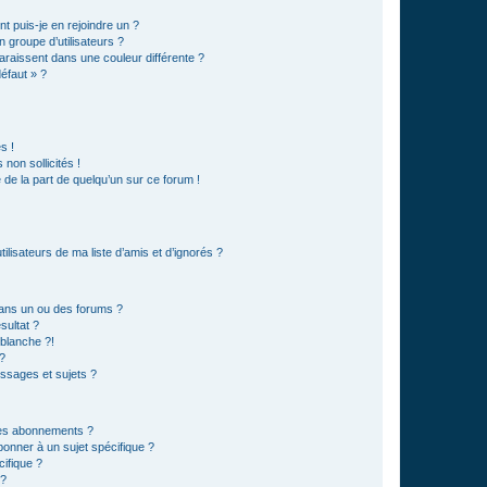
t puis-je en rejoindre un ?
 groupe d’utilisateurs ?
araissent dans une couleur différente ?
défaut » ?
s !
non sollicités !
e de la part de quelqu’un sur ce forum !
lisateurs de ma liste d’amis et d’ignorés ?
ans un ou des forums ?
sultat ?
blanche ?!
?
ssages et sujets ?
t les abonnements ?
onner à un sujet spécifique ?
ifique ?
 ?