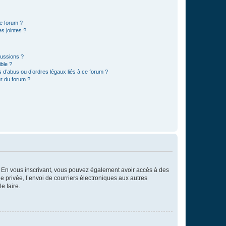
ce forum ?
s jointes ?
cussions ?
ible ?
 d’abus ou d’ordres légaux liés à ce forum ?
r du forum ?
ts. En vous inscrivant, vous pouvez également avoir accès à des
ie privée, l’envoi de courriers électroniques aux autres
e faire.