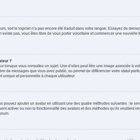
orum, soit le logiciel n’a pas encore été traduit dans votre langue. Essayez de deman
 n’existe pas, vous êtes libre de vous porter volontaire et commencer une nouvelle t
ateur ?
ur lorsque vous consultez un sujet. Une d’elles peut être une image associée à vo
mbre de messages que vous avez publié, ou permet de différencier votre statut parti
 unique et personnelle à chaque utilisateur.
ous pouvez ajouter un avatar en utilisant une des quatre méthodes suivantes : le serv
ent activer ou non la fonctionnalité des avatars et des méthodes qu’ils veuillent ren
forum.