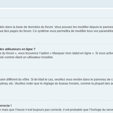
ockés dans la base de données du forum. Vous pouvez les modifier depuis le panneau 
haut des pages du forum. Ce système vous permettra de modifier tous vos paramètre
s utilisateurs en ligne ?
s du forum », vous trouverez l’option « Masquer mon statut en ligne ». Si vous activ
é comme étant un utilisateur invisible.
aire différent du vôtre. Si tel était le cas, veuillez vous rendre dans le panneau de co
ey, etc. Veuillez noter que le réglage du fuseau horaire, comme la plupart des autr
orrecte !
 mais que l’heure n’est toujours pas correcte, il est probable que l’horloge du serve