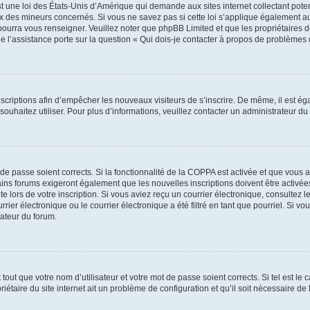
t une loi des États-Unis d’Amérique qui demande aux sites internet collectant pot
 des mineurs concernés. Si vous ne savez pas si cette loi s’applique également au
 pourra vous renseigner. Veuillez noter que phpBB Limited et que les propriétaires
ue l’assistance porte sur la question « Qui dois-je contacter à propos de problèmes 
inscriptions afin d’empêcher les nouveaux visiteurs de s’inscrire. De même, il est é
s souhaitez utiliser. Pour plus d’informations, veuillez contacter un administrateur du
t de passe soient corrects. Si la fonctionnalité de la COPPA est activée et que vous 
ains forums exigeront également que les nouvelles inscriptions doivent être activée
te lors de votre inscription. Si vous aviez reçu un courrier électronique, consultez l
r électronique ou le courrier électronique a été filtré en tant que pourriel. Si vo
rateur du forum.
out que votre nom d’utilisateur et votre mot de passe soient corrects. Si tel est le
iétaire du site internet ait un problème de configuration et qu’il soit nécessaire de l