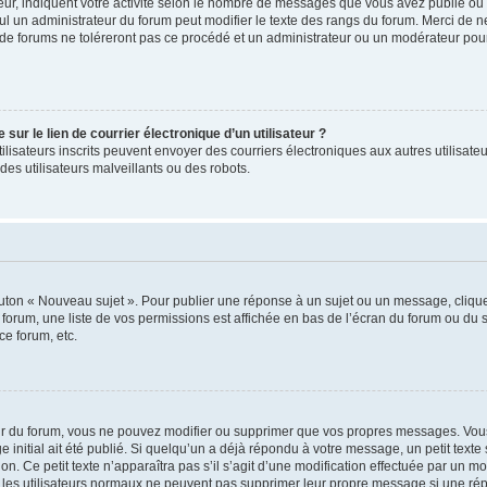
ur, indiquent votre activité selon le nombre de messages que vous avez publié ou id
eul un administrateur du forum peut modifier le texte des rangs du forum. Merci de 
de forums ne toléreront pas ce procédé et un administrateur ou un modérateur pou
ur le lien de courrier électronique d’un utilisateur ?
s utilisateurs inscrits peuvent envoyer des courriers électroniques aux autres utili
es utilisateurs malveillants ou des robots.
outon « Nouveau sujet ». Pour publier une réponse à un sujet ou un message, cliqu
 forum, une liste de vos permissions est affichée en bas de l’écran du forum ou du
ce forum, etc.
r du forum, vous ne pouvez modifier ou supprimer que vos propres messages. Vou
 initial ait été publié. Si quelqu’un a déjà répondu à votre message, un petit text
ion. Ce petit texte n’apparaîtra pas s’il s’agit d’une modification effectuée par un 
ue les utilisateurs normaux ne peuvent pas supprimer leur propre message si une ré