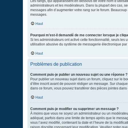
Les rangs, qui apparaissent en dessous de votre nom d’utilisate
administrateurs et les modérateurs. Dans la plupart des cas, s
messages afin d’augmenter votre rang sur le forum. Beaucoup 
messages.
Haut
Pourquoi m’est-il demandé de me connecter lorsque je clique s
Si les administrateurs ont activé cette fonctionnalité, seuls le
utilisation abusive du système de messagerie électronique par d
Haut
Problèmes de publication
Comment puis-je publier un nouveau sujet ou une réponse ?
Pour publier un nouveau sujet dans un forum, cliquez sur le b
d’être inscrit avant de pouvoir rédiger un message. Sur chaque
dans ce forum, vous pouvez transférer des pièces jointes dans 
Haut
Comment puis-je modifier ou supprimer un message ?
À moins que vous ne soyez un administrateur ou un modérateu
adéquat, parfois dans une limite de temps après que le message
vous l’avez modifié, contenant la date et l’heure de la modificat
raison discrète concernant leur modification. Veuillez noter q