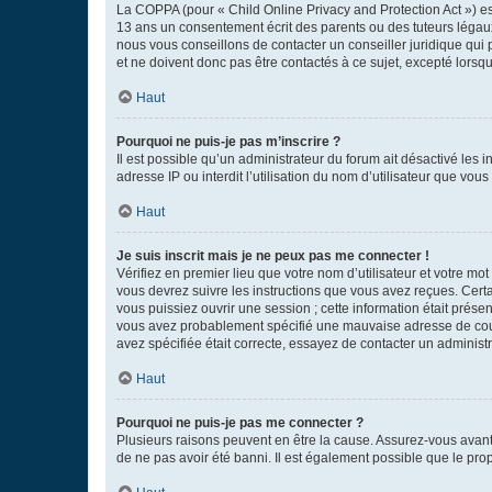
La COPPA (pour « Child Online Privacy and Protection Act ») es
13 ans un consentement écrit des parents ou des tuteurs légaux
nous vous conseillons de contacter un conseiller juridique qui
et ne doivent donc pas être contactés à ce sujet, excepté lorsq
Haut
Pourquoi ne puis-je pas m’inscrire ?
Il est possible qu’un administrateur du forum ait désactivé les 
adresse IP ou interdit l’utilisation du nom d’utilisateur que vou
Haut
Je suis inscrit mais je ne peux pas me connecter !
Vérifiez en premier lieu que votre nom d’utilisateur et votre mo
vous devrez suivre les instructions que vous avez reçues. Cert
vous puissiez ouvrir une session ; cette information était présen
vous avez probablement spécifié une mauvaise adresse de courrie
avez spécifiée était correcte, essayez de contacter un administ
Haut
Pourquoi ne puis-je pas me connecter ?
Plusieurs raisons peuvent en être la cause. Assurez-vous avant t
de ne pas avoir été banni. Il est également possible que le propr