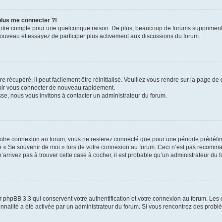
 plus me connecter ?!
votre compte pour une quelconque raison. De plus, beaucoup de forums suppriment pér
 nouveau et essayez de participer plus activement aux discussions du forum.
 récupéré, il peut facilement être réinitialisé. Veuillez vous rendre sur la page de
voir vous connecter de nouveau rapidement.
sse, nous vous invitons à contacter un administrateur du forum.
otre connexion au forum, vous ne resterez connecté que pour une période prédéfinie
se « Se souvenir de moi » lors de votre connexion au forum. Ceci n’est pas recomm
’arrivez pas à trouver cette case à cocher, il est probable qu’un administrateur du fo
 phpBB 3.3 qui conservent votre authentification et votre connexion au forum. Les 
tionnalité a été activée par un administrateur du forum. Si vous rencontrez des pro