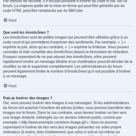
Par mesure de sécurité, il n’est pas possible d’insérer du code HTML sur ce
forum. La majeure partie de la mise en forme qui peut être générée par du
code HTML peut être remplacée par du BBCode.
Haut
Que sont les émoticônes ?
Les émoticônes sont de petites images qui peuvent être utilisées grâce à un
code court et qui permettent d’exprimer des sentiments. Par exemple, « :) »
exprime la joie, alors qu’au contraire, « :( » exprime la tristesse. Vous pouvez
consulter la liste complète des émoticônes depuis le formulaire de rédaction.
Essayez cependant de ne pas abuser des émoticônes, elles peuvent
rapidement rendre un message illisible et un modérateur pourrait décider de le
modifier ou de le supprimer complètement. Les administrateurs du forum
peuvent également limiter le nombre d’émoticônes qu’il est possible d’insérer
à un message.
Haut
Puis-je insérer des images ?
Oui, vous pouvez insérer des images à vos messages. Si les administrateurs
du forum ont autorisé l’insertion de pièces jointes, vous pourrez transférer des
images sur le forum. Dans le cas contraire, vous devrez insérer un lien vers
une image distante, hébergée sur un serveur internet public, comme par
exemple « http://www.exemple.com/mon-image.gif ». Vous ne pourrez
cependant ni insérer de lien vers des images présentes sur votre propre
ordinateur (à moins, bien évidemment, que celui-ci soit en lui-même un