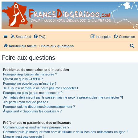
France Didgeridoo
Didgeridoo et Guimbarde sur France Didgeridoo - retrouvez la communauté.
Smartfeed
FAQ
Inscription
Connexion
R
Accueil du forum
Foire aux questions
e
Foire aux questions
c
h
Problèmes de connexion et d’inscription
Pourquoi ai-je besoin de m’inscrire ?
e
Qu’est-ce que la COPPA ?
r
Pourquoi ne puis-je pas m’inscrire ?
Je suis inscrit mais je ne peux pas me connecter !
c
Pourquoi ne puis-je pas me connecter ?
Je m’étais déjà inscrit par le passé mais ne peux à présent plus me connecter ?!
h
J’ai perdu mon mot de passe !
e
Pourquoi suis-je déconnecté automatiquement ?
À quoi sert « Supprimer les cookies » ?
r
Préférences et paramètres des utilisateurs
Comment puis-je modifier mes paramètres ?
Comment puis-je masquer mon nom d’utilisateur de la liste des utilisateurs en ligne ?
L’heure n’est pas correcte !