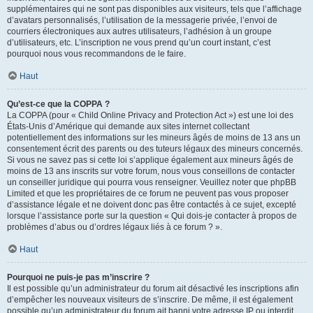
supplémentaires qui ne sont pas disponibles aux visiteurs, tels que l’affichage
d’avatars personnalisés, l’utilisation de la messagerie privée, l’envoi de
courriers électroniques aux autres utilisateurs, l’adhésion à un groupe
d’utilisateurs, etc. L’inscription ne vous prend qu’un court instant, c’est
pourquoi nous vous recommandons de le faire.
Haut
Qu’est-ce que la COPPA ?
La COPPA (pour « Child Online Privacy and Protection Act ») est une loi des
États-Unis d’Amérique qui demande aux sites internet collectant
potentiellement des informations sur les mineurs âgés de moins de 13 ans un
consentement écrit des parents ou des tuteurs légaux des mineurs concernés.
Si vous ne savez pas si cette loi s’applique également aux mineurs âgés de
moins de 13 ans inscrits sur votre forum, nous vous conseillons de contacter
un conseiller juridique qui pourra vous renseigner. Veuillez noter que phpBB
Limited et que les propriétaires de ce forum ne peuvent pas vous proposer
d’assistance légale et ne doivent donc pas être contactés à ce sujet, excepté
lorsque l’assistance porte sur la question « Qui dois-je contacter à propos de
problèmes d’abus ou d’ordres légaux liés à ce forum ? ».
Haut
Pourquoi ne puis-je pas m’inscrire ?
Il est possible qu’un administrateur du forum ait désactivé les inscriptions afin
d’empêcher les nouveaux visiteurs de s’inscrire. De même, il est également
possible qu’un administrateur du forum ait banni votre adresse IP ou interdit