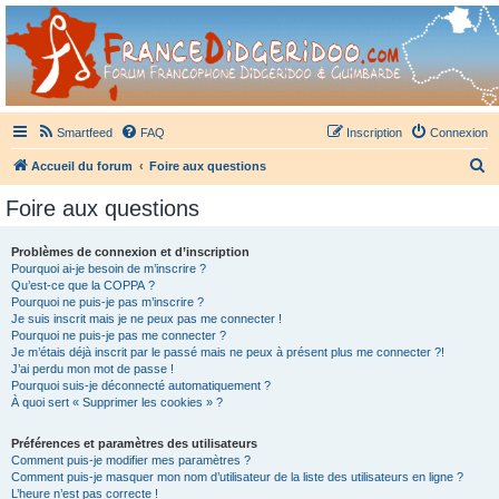
France Didgeridoo
Didgeridoo et Guimbarde sur France Didgeridoo - retrouvez la communauté.
Smartfeed
FAQ
Inscription
Connexion
R
Accueil du forum
Foire aux questions
e
Foire aux questions
c
h
Problèmes de connexion et d’inscription
Pourquoi ai-je besoin de m’inscrire ?
e
Qu’est-ce que la COPPA ?
r
Pourquoi ne puis-je pas m’inscrire ?
Je suis inscrit mais je ne peux pas me connecter !
c
Pourquoi ne puis-je pas me connecter ?
Je m’étais déjà inscrit par le passé mais ne peux à présent plus me connecter ?!
h
J’ai perdu mon mot de passe !
e
Pourquoi suis-je déconnecté automatiquement ?
À quoi sert « Supprimer les cookies » ?
r
Préférences et paramètres des utilisateurs
Comment puis-je modifier mes paramètres ?
Comment puis-je masquer mon nom d’utilisateur de la liste des utilisateurs en ligne ?
L’heure n’est pas correcte !