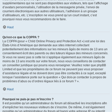
supplémentaires qui ne sont pas disponibles aux visiteurs, tels que l’affichage
d’avatars personnalisés, l’utilisation de la messagerie privée, l’envoi de
courriers électroniques aux autres utilisateurs, l’adhésion à un groupe
d’utilisateurs, etc. L’inscription ne vous prend qu’un court instant, c’est
pourquoi nous vous recommandons de le faire.
Haut
Qu’est-ce que la COPPA ?
La COPPA (pour « Child Online Privacy and Protection Act ») est une loi des
États-Unis d’Amérique qui demande aux sites internet collectant
potentiellement des informations sur les mineurs âgés de moins de 13 ans un
consentement écrit des parents ou des tuteurs légaux des mineurs concernés.
Si vous ne savez pas si cette loi s’applique également aux mineurs âgés de
moins de 13 ans inscrits sur votre forum, nous vous conseillons de contacter
un conseiller juridique qui pourra vous renseigner. Veuillez noter que phpBB
Limited et que les propriétaires de ce forum ne peuvent pas vous proposer
d’assistance légale et ne doivent donc pas être contactés à ce sujet, excepté
lorsque l’assistance porte sur la question « Qui dois-je contacter à propos de
problèmes d’abus ou d’ordres légaux liés à ce forum ? ».
Haut
Pourquoi ne puis-je pas m’inscrire ?
Il est possible qu’un administrateur du forum ait désactivé les inscriptions afin
d’empêcher les nouveaux visiteurs de s’inscrire. De même, il est également
possible qu’un administrateur du forum ait banni votre adresse IP ou interdit