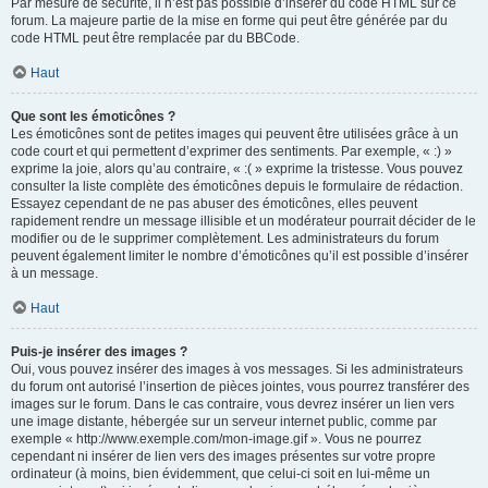
Par mesure de sécurité, il n’est pas possible d’insérer du code HTML sur ce
forum. La majeure partie de la mise en forme qui peut être générée par du
code HTML peut être remplacée par du BBCode.
Haut
Que sont les émoticônes ?
Les émoticônes sont de petites images qui peuvent être utilisées grâce à un
code court et qui permettent d’exprimer des sentiments. Par exemple, « :) »
exprime la joie, alors qu’au contraire, « :( » exprime la tristesse. Vous pouvez
consulter la liste complète des émoticônes depuis le formulaire de rédaction.
Essayez cependant de ne pas abuser des émoticônes, elles peuvent
rapidement rendre un message illisible et un modérateur pourrait décider de le
modifier ou de le supprimer complètement. Les administrateurs du forum
peuvent également limiter le nombre d’émoticônes qu’il est possible d’insérer
à un message.
Haut
Puis-je insérer des images ?
Oui, vous pouvez insérer des images à vos messages. Si les administrateurs
du forum ont autorisé l’insertion de pièces jointes, vous pourrez transférer des
images sur le forum. Dans le cas contraire, vous devrez insérer un lien vers
une image distante, hébergée sur un serveur internet public, comme par
exemple « http://www.exemple.com/mon-image.gif ». Vous ne pourrez
cependant ni insérer de lien vers des images présentes sur votre propre
ordinateur (à moins, bien évidemment, que celui-ci soit en lui-même un