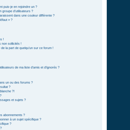
t puis-je en rejoindre un ?
 groupe d’utilisateurs ?
araissent dans une couleur différente ?
défaut » ?
s !
non sollicités !
e de la part de quelqu’un sur ce forum !
lisateurs de ma liste d’amis et d’ignorés ?
ans un ou des forums ?
sultat ?
blanche ?!
?
ssages et sujets ?
t les abonnements ?
onner à un sujet spécifique ?
ifique ?
 ?