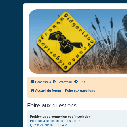
France Didgeridoo
Didgeridoo et Guimbarde sur France Didgeridoo - retrouvez la commun
Raccourcis
Smartfeed
FAQ
Accueil du forum
Foire aux questions
Foire aux questions
Problèmes de connexion et d’inscription
Pourquoi ai-je besoin de m’inscrire ?
Qu’est-ce que la COPPA ?