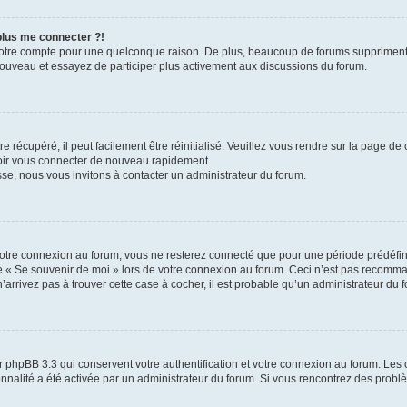
 plus me connecter ?!
votre compte pour une quelconque raison. De plus, beaucoup de forums suppriment pér
 nouveau et essayez de participer plus activement aux discussions du forum.
 récupéré, il peut facilement être réinitialisé. Veuillez vous rendre sur la page de
voir vous connecter de nouveau rapidement.
sse, nous vous invitons à contacter un administrateur du forum.
otre connexion au forum, vous ne resterez connecté que pour une période prédéfinie
se « Se souvenir de moi » lors de votre connexion au forum. Ceci n’est pas recomm
’arrivez pas à trouver cette case à cocher, il est probable qu’un administrateur du fo
 phpBB 3.3 qui conservent votre authentification et votre connexion au forum. Les 
tionnalité a été activée par un administrateur du forum. Si vous rencontrez des pro