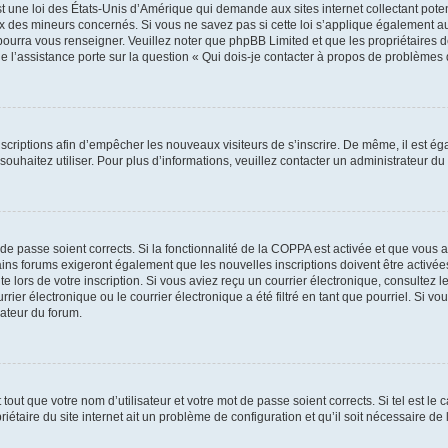
t une loi des États-Unis d’Amérique qui demande aux sites internet collectant pot
 des mineurs concernés. Si vous ne savez pas si cette loi s’applique également au
 pourra vous renseigner. Veuillez noter que phpBB Limited et que les propriétaires
ue l’assistance porte sur la question « Qui dois-je contacter à propos de problèmes 
inscriptions afin d’empêcher les nouveaux visiteurs de s’inscrire. De même, il est é
s souhaitez utiliser. Pour plus d’informations, veuillez contacter un administrateur du
t de passe soient corrects. Si la fonctionnalité de la COPPA est activée et que vous 
ains forums exigeront également que les nouvelles inscriptions doivent être activée
te lors de votre inscription. Si vous aviez reçu un courrier électronique, consultez l
r électronique ou le courrier électronique a été filtré en tant que pourriel. Si vo
rateur du forum.
out que votre nom d’utilisateur et votre mot de passe soient corrects. Si tel est le
iétaire du site internet ait un problème de configuration et qu’il soit nécessaire de l