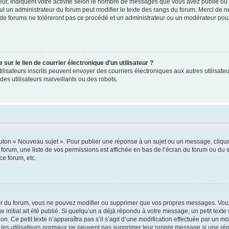
ur, indiquent votre activité selon le nombre de messages que vous avez publié ou id
eul un administrateur du forum peut modifier le texte des rangs du forum. Merci de 
de forums ne toléreront pas ce procédé et un administrateur ou un modérateur pou
ur le lien de courrier électronique d’un utilisateur ?
s utilisateurs inscrits peuvent envoyer des courriers électroniques aux autres utili
es utilisateurs malveillants ou des robots.
outon « Nouveau sujet ». Pour publier une réponse à un sujet ou un message, cliqu
 forum, une liste de vos permissions est affichée en bas de l’écran du forum ou du
ce forum, etc.
r du forum, vous ne pouvez modifier ou supprimer que vos propres messages. Vou
 initial ait été publié. Si quelqu’un a déjà répondu à votre message, un petit text
ion. Ce petit texte n’apparaîtra pas s’il s’agit d’une modification effectuée par un 
ue les utilisateurs normaux ne peuvent pas supprimer leur propre message si une ré