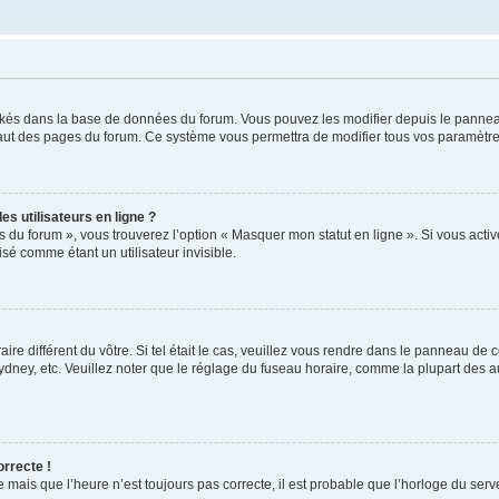
ockés dans la base de données du forum. Vous pouvez les modifier depuis le panneau 
haut des pages du forum. Ce système vous permettra de modifier tous vos paramètre
s utilisateurs en ligne ?
s du forum », vous trouverez l’option « Masquer mon statut en ligne ». Si vous activ
é comme étant un utilisateur invisible.
aire différent du vôtre. Si tel était le cas, veuillez vous rendre dans le panneau de co
ey, etc. Veuillez noter que le réglage du fuseau horaire, comme la plupart des autr
orrecte !
 mais que l’heure n’est toujours pas correcte, il est probable que l’horloge du serve