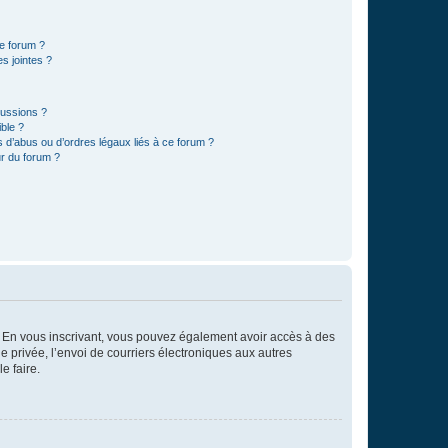
ce forum ?
s jointes ?
cussions ?
ible ?
 d’abus ou d’ordres légaux liés à ce forum ?
r du forum ?
ts. En vous inscrivant, vous pouvez également avoir accès à des
ie privée, l’envoi de courriers électroniques aux autres
e faire.