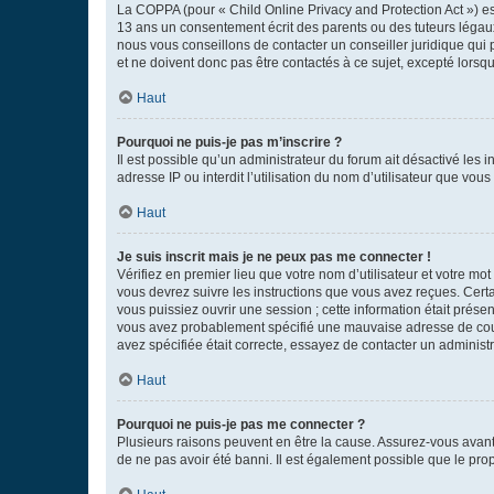
La COPPA (pour « Child Online Privacy and Protection Act ») es
13 ans un consentement écrit des parents ou des tuteurs légaux
nous vous conseillons de contacter un conseiller juridique qui
et ne doivent donc pas être contactés à ce sujet, excepté lorsq
Haut
Pourquoi ne puis-je pas m’inscrire ?
Il est possible qu’un administrateur du forum ait désactivé les 
adresse IP ou interdit l’utilisation du nom d’utilisateur que vou
Haut
Je suis inscrit mais je ne peux pas me connecter !
Vérifiez en premier lieu que votre nom d’utilisateur et votre mo
vous devrez suivre les instructions que vous avez reçues. Cert
vous puissiez ouvrir une session ; cette information était présen
vous avez probablement spécifié une mauvaise adresse de courrie
avez spécifiée était correcte, essayez de contacter un administ
Haut
Pourquoi ne puis-je pas me connecter ?
Plusieurs raisons peuvent en être la cause. Assurez-vous avant t
de ne pas avoir été banni. Il est également possible que le propr