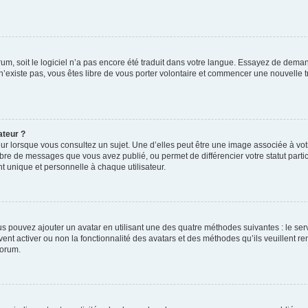
orum, soit le logiciel n’a pas encore été traduit dans votre langue. Essayez de deman
 n’existe pas, vous êtes libre de vous porter volontaire et commencer une nouvelle t
ateur ?
ur lorsque vous consultez un sujet. Une d’elles peut être une image associée à vo
mbre de messages que vous avez publié, ou permet de différencier votre statut parti
 unique et personnelle à chaque utilisateur.
ous pouvez ajouter un avatar en utilisant une des quatre méthodes suivantes : le serv
ent activer ou non la fonctionnalité des avatars et des méthodes qu’ils veuillent ren
forum.