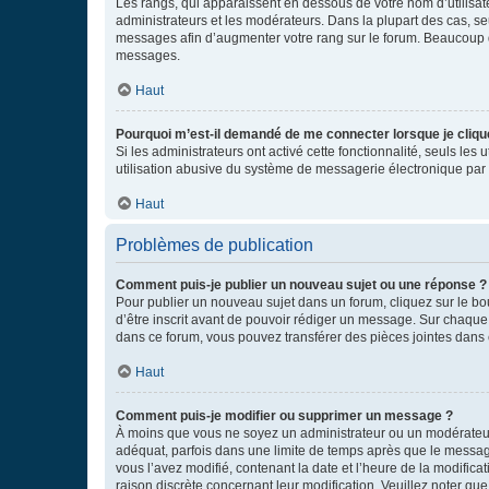
Les rangs, qui apparaissent en dessous de votre nom d’utilisate
administrateurs et les modérateurs. Dans la plupart des cas, s
messages afin d’augmenter votre rang sur le forum. Beaucoup 
messages.
Haut
Pourquoi m’est-il demandé de me connecter lorsque je clique s
Si les administrateurs ont activé cette fonctionnalité, seuls le
utilisation abusive du système de messagerie électronique par d
Haut
Problèmes de publication
Comment puis-je publier un nouveau sujet ou une réponse ?
Pour publier un nouveau sujet dans un forum, cliquez sur le b
d’être inscrit avant de pouvoir rédiger un message. Sur chaque
dans ce forum, vous pouvez transférer des pièces jointes dans 
Haut
Comment puis-je modifier ou supprimer un message ?
À moins que vous ne soyez un administrateur ou un modérateu
adéquat, parfois dans une limite de temps après que le message
vous l’avez modifié, contenant la date et l’heure de la modificat
raison discrète concernant leur modification. Veuillez noter q