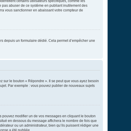
entifient certains utilisateurs spécifiques, comme les
ne pas abuser de ce système en publiant inutilement des
rra vous sanctionner en abaissant votre compteur de
sateurs depuis un formulaire dédié. Cela permet d’empêcher une
ez sur le bouton « Répondre ». Il se peut que vous ayez besoin
 sujet. Par exemple : vous pouvez publier de nouveaux sujets
s pouvez modifier un de vos messages en cliquant le bouton
e situé en dessous du message affichera le nombre de fois que
modérateur ou un administrateur, bien qu’ils puissent rédiger une
ponse a été publiée.