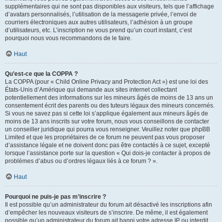
supplémentaires qui ne sont pas disponibles aux visiteurs, tels que l’affichage
d’avatars personnalisés, l’utilisation de la messagerie privée, l’envoi de
courriers électroniques aux autres utilisateurs, l’adhésion à un groupe
d’utilisateurs, etc. L’inscription ne vous prend qu’un court instant, c’est
pourquoi nous vous recommandons de le faire.
Haut
Qu’est-ce que la COPPA ?
La COPPA (pour « Child Online Privacy and Protection Act ») est une loi des
États-Unis d’Amérique qui demande aux sites internet collectant
potentiellement des informations sur les mineurs âgés de moins de 13 ans un
consentement écrit des parents ou des tuteurs légaux des mineurs concernés.
Si vous ne savez pas si cette loi s’applique également aux mineurs âgés de
moins de 13 ans inscrits sur votre forum, nous vous conseillons de contacter
un conseiller juridique qui pourra vous renseigner. Veuillez noter que phpBB
Limited et que les propriétaires de ce forum ne peuvent pas vous proposer
d’assistance légale et ne doivent donc pas être contactés à ce sujet, excepté
lorsque l’assistance porte sur la question « Qui dois-je contacter à propos de
problèmes d’abus ou d’ordres légaux liés à ce forum ? ».
Haut
Pourquoi ne puis-je pas m’inscrire ?
Il est possible qu’un administrateur du forum ait désactivé les inscriptions afin
d’empêcher les nouveaux visiteurs de s’inscrire. De même, il est également
possible qu’un administrateur du forum ait banni votre adresse IP ou interdit