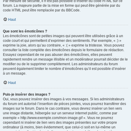
Par mesure de sécurité, il n’est pas possible d’insérer du code HTML sur ce
forum. La majeure partie de la mise en forme qui peut être générée par du
code HTML peut être remplacée par du BBCode.
Haut
Que sont les émoticônes ?
Les émoticônes sont de petites images qui peuvent être utilisées grâce à un
code court et qui permettent d’exprimer des sentiments. Par exemple, « :) »
exprime la joie, alors qu’au contraire, « :( » exprime la tristesse. Vous pouvez
consulter la liste complète des émoticônes depuis le formulaire de rédaction.
Essayez cependant de ne pas abuser des émoticônes, elles peuvent
rapidement rendre un message illisible et un modérateur pourrait décider de le
modifier ou de le supprimer complètement. Les administrateurs du forum
peuvent également limiter le nombre d’émoticônes qu’il est possible d’insérer
à un message.
Haut
Puis-je insérer des images ?
Oui, vous pouvez insérer des images à vos messages. Si les administrateurs
du forum ont autorisé l’insertion de pièces jointes, vous pourrez transférer des
images sur le forum. Dans le cas contraire, vous devrez insérer un lien vers
une image distante, hébergée sur un serveur internet public, comme par
exemple « http://www.exemple.com/mon-image.gif ». Vous ne pourrez
cependant ni insérer de lien vers des images présentes sur votre propre
ordinateur (à moins, bien évidemment, que celui-ci soit en lui-même un