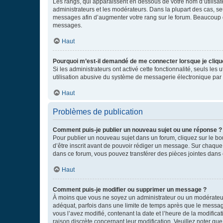
Les rangs, qui apparaissent en dessous de votre nom d’utilisate
administrateurs et les modérateurs. Dans la plupart des cas, s
messages afin d’augmenter votre rang sur le forum. Beaucoup 
messages.
Haut
Pourquoi m’est-il demandé de me connecter lorsque je clique s
Si les administrateurs ont activé cette fonctionnalité, seuls le
utilisation abusive du système de messagerie électronique par d
Haut
Problèmes de publication
Comment puis-je publier un nouveau sujet ou une réponse ?
Pour publier un nouveau sujet dans un forum, cliquez sur le b
d’être inscrit avant de pouvoir rédiger un message. Sur chaque
dans ce forum, vous pouvez transférer des pièces jointes dans 
Haut
Comment puis-je modifier ou supprimer un message ?
À moins que vous ne soyez un administrateur ou un modérateu
adéquat, parfois dans une limite de temps après que le message
vous l’avez modifié, contenant la date et l’heure de la modificat
raison discrète concernant leur modification. Veuillez noter q