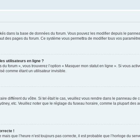
ockés dans la base de données du forum. Vous pouvez les modifier depuis le panneau 
haut des pages du forum. Ce système vous permettra de modifier tous vos paramètre
s utilisateurs en ligne ?
s du forum », vous trouverez l’option « Masquer mon statut en ligne ». Si vous activ
é comme étant un utilisateur invisible.
aire différent du vôtre. Si tel était le cas, veuillez vous rendre dans le panneau de co
ey, etc. Veuillez noter que le réglage du fuseau horaire, comme la plupart des autr
orrecte !
 mais que l’heure n’est toujours pas correcte, il est probable que l’horloge du serve