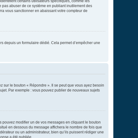
entifient certains utilisateurs spécifiques, comme les
ne pas abuser de ce système en publiant inutilement des
rra vous sanctionner en abaissant votre compteur de
sateurs depuis un formulaire dédié. Cela permet d’empêcher une
ez sur le bouton « Répondre ». Il se peut que vous ayez besoin
 sujet. Par exemple : vous pouvez publier de nouveaux sujets
s pouvez modifier un de vos messages en cliquant le bouton
e situé en dessous du message affichera le nombre de fois que
modérateur ou un administrateur, bien qu’ils puissent rédiger une
ponse a été publiée.