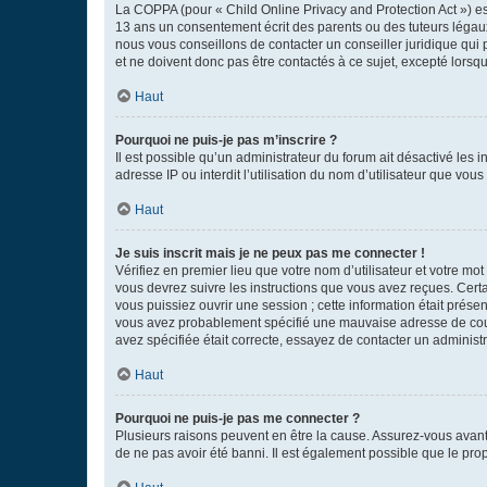
La COPPA (pour « Child Online Privacy and Protection Act ») es
13 ans un consentement écrit des parents ou des tuteurs légaux
nous vous conseillons de contacter un conseiller juridique qui
et ne doivent donc pas être contactés à ce sujet, excepté lorsq
Haut
Pourquoi ne puis-je pas m’inscrire ?
Il est possible qu’un administrateur du forum ait désactivé les 
adresse IP ou interdit l’utilisation du nom d’utilisateur que vou
Haut
Je suis inscrit mais je ne peux pas me connecter !
Vérifiez en premier lieu que votre nom d’utilisateur et votre mo
vous devrez suivre les instructions que vous avez reçues. Cert
vous puissiez ouvrir une session ; cette information était présen
vous avez probablement spécifié une mauvaise adresse de courrie
avez spécifiée était correcte, essayez de contacter un administ
Haut
Pourquoi ne puis-je pas me connecter ?
Plusieurs raisons peuvent en être la cause. Assurez-vous avant t
de ne pas avoir été banni. Il est également possible que le propr