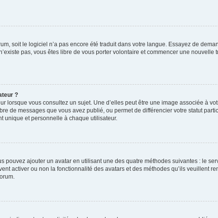
orum, soit le logiciel n’a pas encore été traduit dans votre langue. Essayez de deman
 n’existe pas, vous êtes libre de vous porter volontaire et commencer une nouvelle t
ateur ?
ur lorsque vous consultez un sujet. Une d’elles peut être une image associée à vo
mbre de messages que vous avez publié, ou permet de différencier votre statut parti
 unique et personnelle à chaque utilisateur.
ous pouvez ajouter un avatar en utilisant une des quatre méthodes suivantes : le serv
ent activer ou non la fonctionnalité des avatars et des méthodes qu’ils veuillent ren
forum.