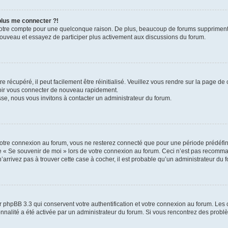
 plus me connecter ?!
votre compte pour une quelconque raison. De plus, beaucoup de forums suppriment pér
 nouveau et essayez de participer plus activement aux discussions du forum.
 récupéré, il peut facilement être réinitialisé. Veuillez vous rendre sur la page de
voir vous connecter de nouveau rapidement.
sse, nous vous invitons à contacter un administrateur du forum.
otre connexion au forum, vous ne resterez connecté que pour une période prédéfinie
se « Se souvenir de moi » lors de votre connexion au forum. Ceci n’est pas recomm
’arrivez pas à trouver cette case à cocher, il est probable qu’un administrateur du fo
 phpBB 3.3 qui conservent votre authentification et votre connexion au forum. Les 
tionnalité a été activée par un administrateur du forum. Si vous rencontrez des pro