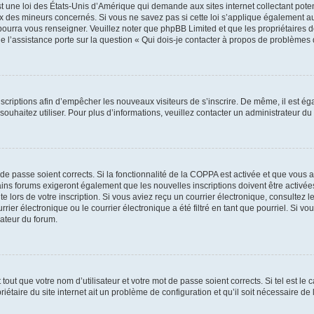
t une loi des États-Unis d’Amérique qui demande aux sites internet collectant pot
 des mineurs concernés. Si vous ne savez pas si cette loi s’applique également au
 pourra vous renseigner. Veuillez noter que phpBB Limited et que les propriétaires
ue l’assistance porte sur la question « Qui dois-je contacter à propos de problèmes 
inscriptions afin d’empêcher les nouveaux visiteurs de s’inscrire. De même, il est é
s souhaitez utiliser. Pour plus d’informations, veuillez contacter un administrateur du
t de passe soient corrects. Si la fonctionnalité de la COPPA est activée et que vous 
ains forums exigeront également que les nouvelles inscriptions doivent être activée
te lors de votre inscription. Si vous aviez reçu un courrier électronique, consultez l
r électronique ou le courrier électronique a été filtré en tant que pourriel. Si vo
rateur du forum.
out que votre nom d’utilisateur et votre mot de passe soient corrects. Si tel est le
iétaire du site internet ait un problème de configuration et qu’il soit nécessaire de l