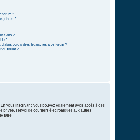
ce forum ?
s jointes ?
cussions ?
ible ?
 d’abus ou d’ordres légaux liés à ce forum ?
r du forum ?
ts. En vous inscrivant, vous pouvez également avoir accès à des
ie privée, l’envoi de courriers électroniques aux autres
e faire.