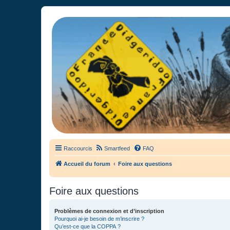
France Didgeridoo
Didgeridoo et Guimbarde sur France Didgeridoo - retrouvez la commun
Raccourcis
Smartfeed
FAQ
Accueil du forum
Foire aux questions
Foire aux questions
Problèmes de connexion et d’inscription
Pourquoi ai-je besoin de m’inscrire ?
Qu’est-ce que la COPPA ?