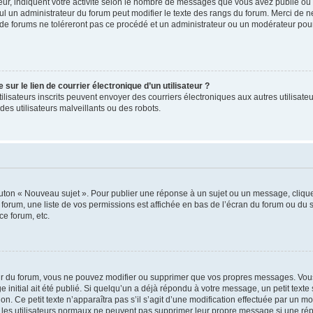
ur, indiquent votre activité selon le nombre de messages que vous avez publié ou id
eul un administrateur du forum peut modifier le texte des rangs du forum. Merci de 
de forums ne toléreront pas ce procédé et un administrateur ou un modérateur pou
ur le lien de courrier électronique d’un utilisateur ?
s utilisateurs inscrits peuvent envoyer des courriers électroniques aux autres utili
es utilisateurs malveillants ou des robots.
outon « Nouveau sujet ». Pour publier une réponse à un sujet ou un message, cliqu
 forum, une liste de vos permissions est affichée en bas de l’écran du forum ou du
ce forum, etc.
r du forum, vous ne pouvez modifier ou supprimer que vos propres messages. Vou
 initial ait été publié. Si quelqu’un a déjà répondu à votre message, un petit text
ion. Ce petit texte n’apparaîtra pas s’il s’agit d’une modification effectuée par un 
ue les utilisateurs normaux ne peuvent pas supprimer leur propre message si une ré