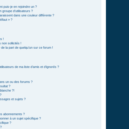
t puis-je en rejoindre un ?
 groupe d’utilisateurs ?
araissent dans une couleur différente ?
défaut » ?
s !
non sollicités !
e de la part de quelqu’un sur ce forum !
lisateurs de ma liste d’amis et d’ignorés ?
ans un ou des forums ?
sultat ?
blanche ?!
?
ssages et sujets ?
t les abonnements ?
onner à un sujet spécifique ?
ifique ?
 ?