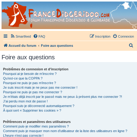
France Didgeridoo
Didgeridoo et Guimbarde sur France Didgeridoo - retrouvez la communauté.
Smartfeed
FAQ
Inscription
Connexion
R
Accueil du forum
Foire aux questions
e
Foire aux questions
c
h
Problèmes de connexion et d’inscription
Pourquoi ai-je besoin de m’inscrire ?
e
Qu’est-ce que la COPPA ?
r
Pourquoi ne puis-je pas m’inscrire ?
Je suis inscrit mais je ne peux pas me connecter !
c
Pourquoi ne puis-je pas me connecter ?
Je m’étais déjà inscrit par le passé mais ne peux à présent plus me connecter ?!
h
J’ai perdu mon mot de passe !
e
Pourquoi suis-je déconnecté automatiquement ?
À quoi sert « Supprimer les cookies » ?
r
Préférences et paramètres des utilisateurs
Comment puis-je modifier mes paramètres ?
Comment puis-je masquer mon nom d’utilisateur de la liste des utilisateurs en ligne ?
L’heure n’est pas correcte !