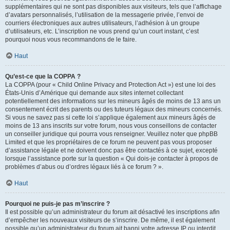
supplémentaires qui ne sont pas disponibles aux visiteurs, tels que l’affichage
d’avatars personnalisés, l’utilisation de la messagerie privée, l’envoi de
courriers électroniques aux autres utilisateurs, l’adhésion à un groupe
d’utilisateurs, etc. L’inscription ne vous prend qu’un court instant, c’est
pourquoi nous vous recommandons de le faire.
Haut
Qu’est-ce que la COPPA ?
La COPPA (pour « Child Online Privacy and Protection Act ») est une loi des
États-Unis d’Amérique qui demande aux sites internet collectant
potentiellement des informations sur les mineurs âgés de moins de 13 ans un
consentement écrit des parents ou des tuteurs légaux des mineurs concernés.
Si vous ne savez pas si cette loi s’applique également aux mineurs âgés de
moins de 13 ans inscrits sur votre forum, nous vous conseillons de contacter
un conseiller juridique qui pourra vous renseigner. Veuillez noter que phpBB
Limited et que les propriétaires de ce forum ne peuvent pas vous proposer
d’assistance légale et ne doivent donc pas être contactés à ce sujet, excepté
lorsque l’assistance porte sur la question « Qui dois-je contacter à propos de
problèmes d’abus ou d’ordres légaux liés à ce forum ? ».
Haut
Pourquoi ne puis-je pas m’inscrire ?
Il est possible qu’un administrateur du forum ait désactivé les inscriptions afin
d’empêcher les nouveaux visiteurs de s’inscrire. De même, il est également
possible qu’un administrateur du forum ait banni votre adresse IP ou interdit