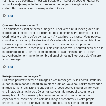
Par mesure de sécurité, il n’est pas possible d’insérer du code HTML sur ce
forum. La majeure partie de la mise en forme qui peut être générée par du
code HTML peut être remplacée par du BBCode.
Haut
Que sont les émoticônes ?
Les émoticônes sont de petites images qui peuvent être utilisées grâce à un
code court et qui permettent d’exprimer des sentiments. Par exemple, « :) »
exprime la joie, alors qu’au contraire, « :( » exprime la tristesse. Vous pouvez
consulter la liste complète des émoticônes depuis le formulaire de rédaction.
Essayez cependant de ne pas abuser des émoticônes, elles peuvent
rapidement rendre un message illisible et un modérateur pourrait décider de le
modifier ou de le supprimer complètement. Les administrateurs du forum
peuvent également limiter le nombre d’émoticônes qu’il est possible d’insérer
à un message.
Haut
Puis-je insérer des images ?
Oui, vous pouvez insérer des images à vos messages. Si les administrateurs
du forum ont autorisé l’insertion de pièces jointes, vous pourrez transférer des
images sur le forum. Dans le cas contraire, vous devrez insérer un lien vers
une image distante, hébergée sur un serveur internet public, comme par
exemple « http://www.exemple.com/mon-image.gif ». Vous ne pourrez
cependant ni insérer de lien vers des images présentes sur votre propre
ordinateur (à moins, bien évidemment, que celui-ci soit en lui-même un