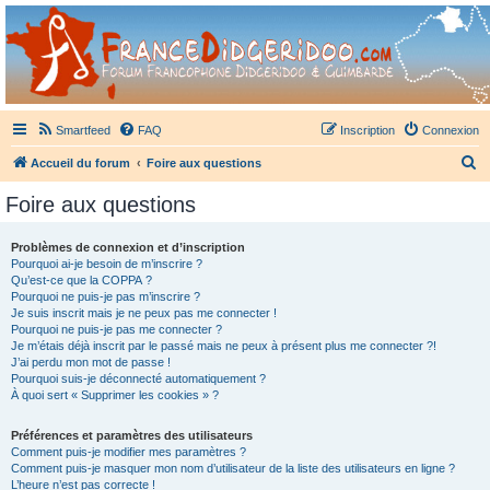
France Didgeridoo
Didgeridoo et Guimbarde sur France Didgeridoo - retrouvez la communauté.
Smartfeed
FAQ
Inscription
Connexion
R
Accueil du forum
Foire aux questions
e
Foire aux questions
c
h
Problèmes de connexion et d’inscription
Pourquoi ai-je besoin de m’inscrire ?
e
Qu’est-ce que la COPPA ?
r
Pourquoi ne puis-je pas m’inscrire ?
Je suis inscrit mais je ne peux pas me connecter !
c
Pourquoi ne puis-je pas me connecter ?
Je m’étais déjà inscrit par le passé mais ne peux à présent plus me connecter ?!
h
J’ai perdu mon mot de passe !
e
Pourquoi suis-je déconnecté automatiquement ?
À quoi sert « Supprimer les cookies » ?
r
Préférences et paramètres des utilisateurs
Comment puis-je modifier mes paramètres ?
Comment puis-je masquer mon nom d’utilisateur de la liste des utilisateurs en ligne ?
L’heure n’est pas correcte !