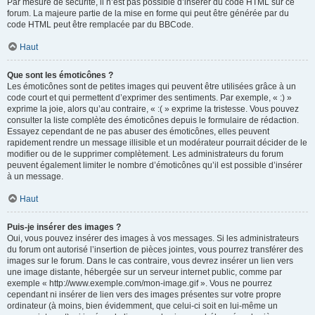
Par mesure de sécurité, il n’est pas possible d’insérer du code HTML sur ce
forum. La majeure partie de la mise en forme qui peut être générée par du
code HTML peut être remplacée par du BBCode.
Haut
Que sont les émoticônes ?
Les émoticônes sont de petites images qui peuvent être utilisées grâce à un
code court et qui permettent d’exprimer des sentiments. Par exemple, « :) »
exprime la joie, alors qu’au contraire, « :( » exprime la tristesse. Vous pouvez
consulter la liste complète des émoticônes depuis le formulaire de rédaction.
Essayez cependant de ne pas abuser des émoticônes, elles peuvent
rapidement rendre un message illisible et un modérateur pourrait décider de le
modifier ou de le supprimer complètement. Les administrateurs du forum
peuvent également limiter le nombre d’émoticônes qu’il est possible d’insérer
à un message.
Haut
Puis-je insérer des images ?
Oui, vous pouvez insérer des images à vos messages. Si les administrateurs
du forum ont autorisé l’insertion de pièces jointes, vous pourrez transférer des
images sur le forum. Dans le cas contraire, vous devrez insérer un lien vers
une image distante, hébergée sur un serveur internet public, comme par
exemple « http://www.exemple.com/mon-image.gif ». Vous ne pourrez
cependant ni insérer de lien vers des images présentes sur votre propre
ordinateur (à moins, bien évidemment, que celui-ci soit en lui-même un