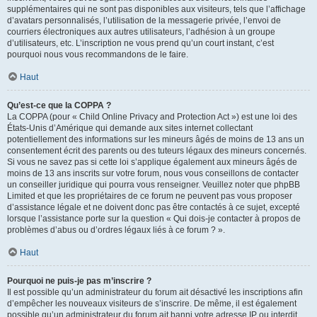
supplémentaires qui ne sont pas disponibles aux visiteurs, tels que l’affichage
d’avatars personnalisés, l’utilisation de la messagerie privée, l’envoi de
courriers électroniques aux autres utilisateurs, l’adhésion à un groupe
d’utilisateurs, etc. L’inscription ne vous prend qu’un court instant, c’est
pourquoi nous vous recommandons de le faire.
Haut
Qu’est-ce que la COPPA ?
La COPPA (pour « Child Online Privacy and Protection Act ») est une loi des
États-Unis d’Amérique qui demande aux sites internet collectant
potentiellement des informations sur les mineurs âgés de moins de 13 ans un
consentement écrit des parents ou des tuteurs légaux des mineurs concernés.
Si vous ne savez pas si cette loi s’applique également aux mineurs âgés de
moins de 13 ans inscrits sur votre forum, nous vous conseillons de contacter
un conseiller juridique qui pourra vous renseigner. Veuillez noter que phpBB
Limited et que les propriétaires de ce forum ne peuvent pas vous proposer
d’assistance légale et ne doivent donc pas être contactés à ce sujet, excepté
lorsque l’assistance porte sur la question « Qui dois-je contacter à propos de
problèmes d’abus ou d’ordres légaux liés à ce forum ? ».
Haut
Pourquoi ne puis-je pas m’inscrire ?
Il est possible qu’un administrateur du forum ait désactivé les inscriptions afin
d’empêcher les nouveaux visiteurs de s’inscrire. De même, il est également
possible qu’un administrateur du forum ait banni votre adresse IP ou interdit