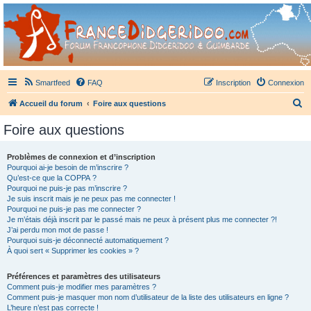
France Didgeridoo
Didgeridoo et Guimbarde sur France Didgeridoo - retrouvez la communauté.
Smartfeed
FAQ
Inscription
Connexion
R
Accueil du forum
Foire aux questions
e
Foire aux questions
c
h
Problèmes de connexion et d’inscription
Pourquoi ai-je besoin de m’inscrire ?
e
Qu’est-ce que la COPPA ?
r
Pourquoi ne puis-je pas m’inscrire ?
Je suis inscrit mais je ne peux pas me connecter !
c
Pourquoi ne puis-je pas me connecter ?
Je m’étais déjà inscrit par le passé mais ne peux à présent plus me connecter ?!
h
J’ai perdu mon mot de passe !
e
Pourquoi suis-je déconnecté automatiquement ?
À quoi sert « Supprimer les cookies » ?
r
Préférences et paramètres des utilisateurs
Comment puis-je modifier mes paramètres ?
Comment puis-je masquer mon nom d’utilisateur de la liste des utilisateurs en ligne ?
L’heure n’est pas correcte !