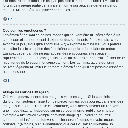
Par mesure de sécurité, il n’est pas possible d’insérer du code HTML sur ce
forum. La majeure partie de la mise en forme qui peut être générée par du
code HTML peut être remplacée par du BBCode.
Haut
Que sont les émoticônes ?
Les émoticônes sont de petites images qui peuvent être utilisées grâce à un
code court et qui permettent d’exprimer des sentiments. Par exemple, « :) »
exprime la joie, alors qu’au contraire, « :( » exprime la tristesse. Vous pouvez
consulter la liste complète des émoticônes depuis le formulaire de rédaction.
Essayez cependant de ne pas abuser des émoticônes, elles peuvent
rapidement rendre un message illisible et un modérateur pourrait décider de le
modifier ou de le supprimer complètement. Les administrateurs du forum
peuvent également limiter le nombre d’émoticônes qu’il est possible d’insérer
à un message.
Haut
Puis-je insérer des images ?
Oui, vous pouvez insérer des images à vos messages. Si les administrateurs
du forum ont autorisé l’insertion de pièces jointes, vous pourrez transférer des
images sur le forum. Dans le cas contraire, vous devrez insérer un lien vers
une image distante, hébergée sur un serveur internet public, comme par
exemple « http://www.exemple.com/mon-image.gif ». Vous ne pourrez
cependant ni insérer de lien vers des images présentes sur votre propre
ordinateur (à moins, bien évidemment, que celui-ci soit en lui-même un