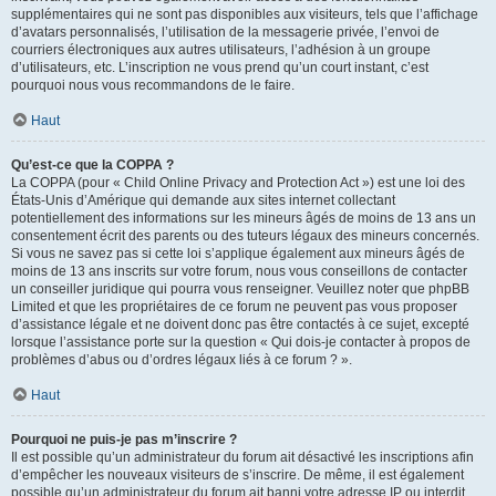
supplémentaires qui ne sont pas disponibles aux visiteurs, tels que l’affichage
d’avatars personnalisés, l’utilisation de la messagerie privée, l’envoi de
courriers électroniques aux autres utilisateurs, l’adhésion à un groupe
d’utilisateurs, etc. L’inscription ne vous prend qu’un court instant, c’est
pourquoi nous vous recommandons de le faire.
Haut
Qu’est-ce que la COPPA ?
La COPPA (pour « Child Online Privacy and Protection Act ») est une loi des
États-Unis d’Amérique qui demande aux sites internet collectant
potentiellement des informations sur les mineurs âgés de moins de 13 ans un
consentement écrit des parents ou des tuteurs légaux des mineurs concernés.
Si vous ne savez pas si cette loi s’applique également aux mineurs âgés de
moins de 13 ans inscrits sur votre forum, nous vous conseillons de contacter
un conseiller juridique qui pourra vous renseigner. Veuillez noter que phpBB
Limited et que les propriétaires de ce forum ne peuvent pas vous proposer
d’assistance légale et ne doivent donc pas être contactés à ce sujet, excepté
lorsque l’assistance porte sur la question « Qui dois-je contacter à propos de
problèmes d’abus ou d’ordres légaux liés à ce forum ? ».
Haut
Pourquoi ne puis-je pas m’inscrire ?
Il est possible qu’un administrateur du forum ait désactivé les inscriptions afin
d’empêcher les nouveaux visiteurs de s’inscrire. De même, il est également
possible qu’un administrateur du forum ait banni votre adresse IP ou interdit