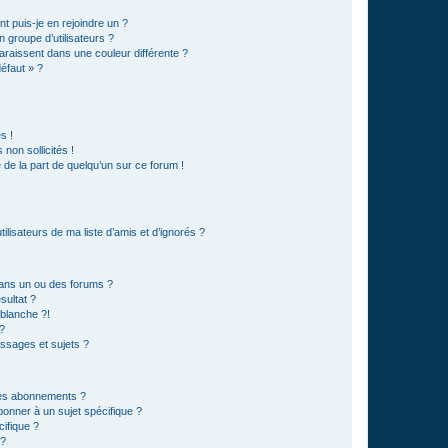
t puis-je en rejoindre un ?
 groupe d’utilisateurs ?
araissent dans une couleur différente ?
défaut » ?
s !
non sollicités !
e de la part de quelqu’un sur ce forum !
lisateurs de ma liste d’amis et d’ignorés ?
ans un ou des forums ?
sultat ?
blanche ?!
?
ssages et sujets ?
t les abonnements ?
onner à un sujet spécifique ?
ifique ?
 ?