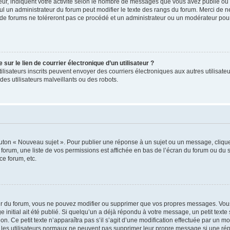
ur, indiquent votre activité selon le nombre de messages que vous avez publié ou id
eul un administrateur du forum peut modifier le texte des rangs du forum. Merci de 
de forums ne toléreront pas ce procédé et un administrateur ou un modérateur pou
ur le lien de courrier électronique d’un utilisateur ?
s utilisateurs inscrits peuvent envoyer des courriers électroniques aux autres utili
es utilisateurs malveillants ou des robots.
outon « Nouveau sujet ». Pour publier une réponse à un sujet ou un message, cliqu
 forum, une liste de vos permissions est affichée en bas de l’écran du forum ou du
ce forum, etc.
r du forum, vous ne pouvez modifier ou supprimer que vos propres messages. Vou
 initial ait été publié. Si quelqu’un a déjà répondu à votre message, un petit text
ion. Ce petit texte n’apparaîtra pas s’il s’agit d’une modification effectuée par un 
ue les utilisateurs normaux ne peuvent pas supprimer leur propre message si une ré