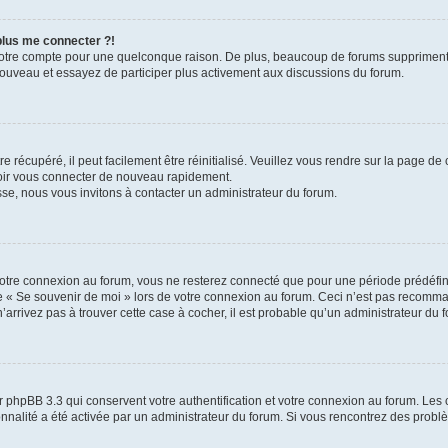
 plus me connecter ?!
votre compte pour une quelconque raison. De plus, beaucoup de forums suppriment pér
 nouveau et essayez de participer plus activement aux discussions du forum.
 récupéré, il peut facilement être réinitialisé. Veuillez vous rendre sur la page de
voir vous connecter de nouveau rapidement.
sse, nous vous invitons à contacter un administrateur du forum.
otre connexion au forum, vous ne resterez connecté que pour une période prédéfinie
se « Se souvenir de moi » lors de votre connexion au forum. Ceci n’est pas recomm
’arrivez pas à trouver cette case à cocher, il est probable qu’un administrateur du fo
 phpBB 3.3 qui conservent votre authentification et votre connexion au forum. Les 
tionnalité a été activée par un administrateur du forum. Si vous rencontrez des pro