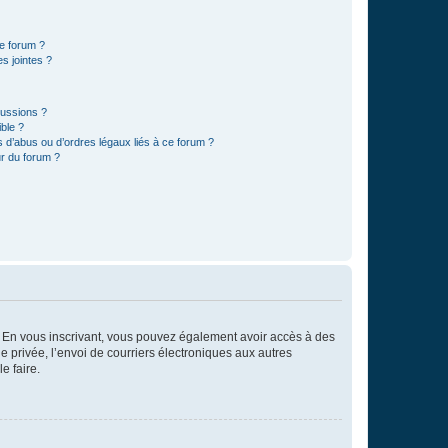
ce forum ?
s jointes ?
cussions ?
ible ?
 d’abus ou d’ordres légaux liés à ce forum ?
r du forum ?
ts. En vous inscrivant, vous pouvez également avoir accès à des
ie privée, l’envoi de courriers électroniques aux autres
e faire.