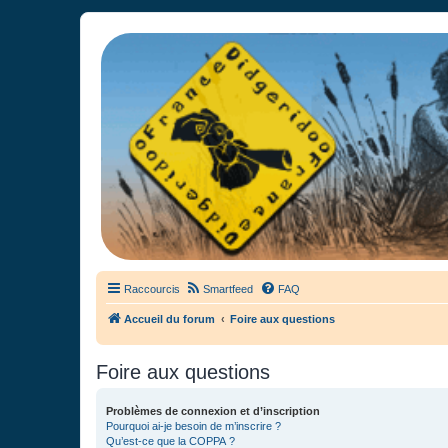
France Didgeridoo
Didgeridoo et Guimbarde sur France Didgeridoo - retrouvez la commun
Raccourcis
Smartfeed
FAQ
Accueil du forum
Foire aux questions
Foire aux questions
Problèmes de connexion et d’inscription
Pourquoi ai-je besoin de m’inscrire ?
Qu’est-ce que la COPPA ?