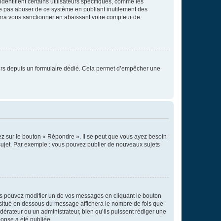
entifient certains utilisateurs spécifiques, comme les
ne pas abuser de ce système en publiant inutilement des
rra vous sanctionner en abaissant votre compteur de
sateurs depuis un formulaire dédié. Cela permet d’empêcher une
ez sur le bouton « Répondre ». Il se peut que vous ayez besoin
 sujet. Par exemple : vous pouvez publier de nouveaux sujets
s pouvez modifier un de vos messages en cliquant le bouton
e situé en dessous du message affichera le nombre de fois que
modérateur ou un administrateur, bien qu’ils puissent rédiger une
ponse a été publiée.