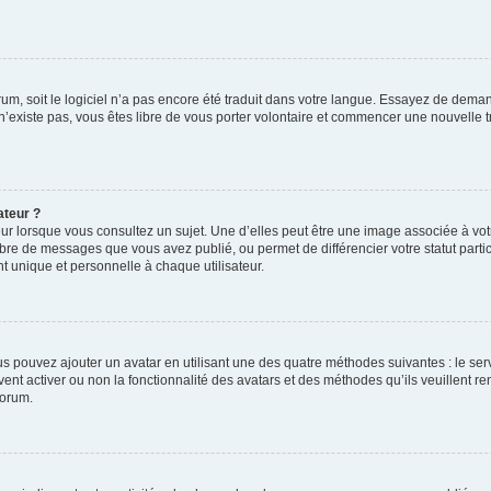
orum, soit le logiciel n’a pas encore été traduit dans votre langue. Essayez de deman
 n’existe pas, vous êtes libre de vous porter volontaire et commencer une nouvelle t
ateur ?
ur lorsque vous consultez un sujet. Une d’elles peut être une image associée à vo
mbre de messages que vous avez publié, ou permet de différencier votre statut parti
 unique et personnelle à chaque utilisateur.
ous pouvez ajouter un avatar en utilisant une des quatre méthodes suivantes : le serv
ent activer ou non la fonctionnalité des avatars et des méthodes qu’ils veuillent ren
forum.