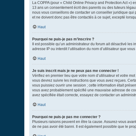
La COPPA (pour « Child Online Privacy and Protection Act ») es
13 ans un consentement écrit des parents ou des tuteurs légaux
nous vous conseillons de contacter un conseiller juridique qui
et ne doivent donc pas être contactés à ce sujet, excepté lorsq
Haut
Pourquoi ne puis-je pas m’inscrire ?
Il est possible qu’un administrateur du forum ait désactivé les 
adresse IP ou interdit l’utilisation du nom d’utilisateur que vou
Haut
Je suis inscrit mais je ne peux pas me connecter !
Vérifiez en premier lieu que votre nom d’utilisateur et votre mo
vous devrez suivre les instructions que vous avez reçues. Cert
vous puissiez ouvrir une session ; cette information était présen
vous avez probablement spécifié une mauvaise adresse de courrie
avez spécifiée était correcte, essayez de contacter un administ
Haut
Pourquoi ne puis-je pas me connecter ?
Plusieurs raisons peuvent en être la cause. Assurez-vous avant t
de ne pas avoir été banni. Il est également possible que le propr