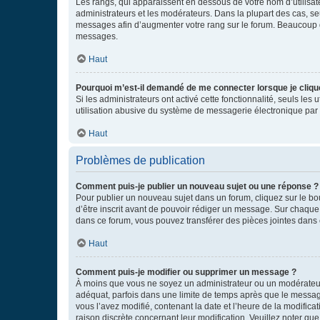
Les rangs, qui apparaissent en dessous de votre nom d’utilisate
administrateurs et les modérateurs. Dans la plupart des cas, s
messages afin d’augmenter votre rang sur le forum. Beaucoup 
messages.
Haut
Pourquoi m’est-il demandé de me connecter lorsque je clique s
Si les administrateurs ont activé cette fonctionnalité, seuls le
utilisation abusive du système de messagerie électronique par d
Haut
Problèmes de publication
Comment puis-je publier un nouveau sujet ou une réponse ?
Pour publier un nouveau sujet dans un forum, cliquez sur le b
d’être inscrit avant de pouvoir rédiger un message. Sur chaque
dans ce forum, vous pouvez transférer des pièces jointes dans 
Haut
Comment puis-je modifier ou supprimer un message ?
À moins que vous ne soyez un administrateur ou un modérateu
adéquat, parfois dans une limite de temps après que le message
vous l’avez modifié, contenant la date et l’heure de la modificat
raison discrète concernant leur modification. Veuillez noter q