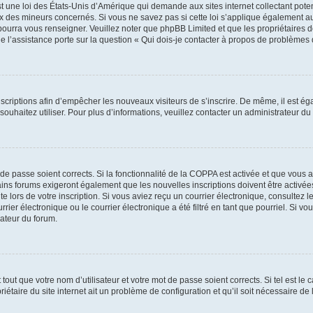
t une loi des États-Unis d’Amérique qui demande aux sites internet collectant pot
 des mineurs concernés. Si vous ne savez pas si cette loi s’applique également au
 pourra vous renseigner. Veuillez noter que phpBB Limited et que les propriétaires
ue l’assistance porte sur la question « Qui dois-je contacter à propos de problèmes 
inscriptions afin d’empêcher les nouveaux visiteurs de s’inscrire. De même, il est é
s souhaitez utiliser. Pour plus d’informations, veuillez contacter un administrateur du
t de passe soient corrects. Si la fonctionnalité de la COPPA est activée et que vous 
ains forums exigeront également que les nouvelles inscriptions doivent être activée
te lors de votre inscription. Si vous aviez reçu un courrier électronique, consultez l
r électronique ou le courrier électronique a été filtré en tant que pourriel. Si vo
rateur du forum.
out que votre nom d’utilisateur et votre mot de passe soient corrects. Si tel est le
iétaire du site internet ait un problème de configuration et qu’il soit nécessaire de l