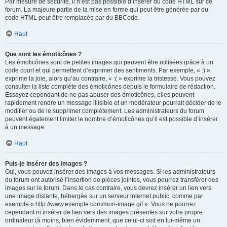
Par mesure de sécurité, il n’est pas possible d’insérer du code HTML sur ce
forum. La majeure partie de la mise en forme qui peut être générée par du
code HTML peut être remplacée par du BBCode.
Haut
Que sont les émoticônes ?
Les émoticônes sont de petites images qui peuvent être utilisées grâce à un
code court et qui permettent d’exprimer des sentiments. Par exemple, « :) »
exprime la joie, alors qu’au contraire, « :( » exprime la tristesse. Vous pouvez
consulter la liste complète des émoticônes depuis le formulaire de rédaction.
Essayez cependant de ne pas abuser des émoticônes, elles peuvent
rapidement rendre un message illisible et un modérateur pourrait décider de le
modifier ou de le supprimer complètement. Les administrateurs du forum
peuvent également limiter le nombre d’émoticônes qu’il est possible d’insérer
à un message.
Haut
Puis-je insérer des images ?
Oui, vous pouvez insérer des images à vos messages. Si les administrateurs
du forum ont autorisé l’insertion de pièces jointes, vous pourrez transférer des
images sur le forum. Dans le cas contraire, vous devrez insérer un lien vers
une image distante, hébergée sur un serveur internet public, comme par
exemple « http://www.exemple.com/mon-image.gif ». Vous ne pourrez
cependant ni insérer de lien vers des images présentes sur votre propre
ordinateur (à moins, bien évidemment, que celui-ci soit en lui-même un