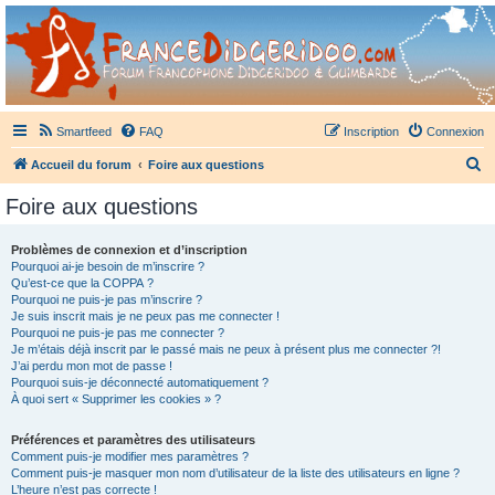
France Didgeridoo
Didgeridoo et Guimbarde sur France Didgeridoo - retrouvez la communauté.
Smartfeed
FAQ
Inscription
Connexion
R
Accueil du forum
Foire aux questions
e
Foire aux questions
c
h
Problèmes de connexion et d’inscription
Pourquoi ai-je besoin de m’inscrire ?
e
Qu’est-ce que la COPPA ?
r
Pourquoi ne puis-je pas m’inscrire ?
Je suis inscrit mais je ne peux pas me connecter !
c
Pourquoi ne puis-je pas me connecter ?
Je m’étais déjà inscrit par le passé mais ne peux à présent plus me connecter ?!
h
J’ai perdu mon mot de passe !
e
Pourquoi suis-je déconnecté automatiquement ?
À quoi sert « Supprimer les cookies » ?
r
Préférences et paramètres des utilisateurs
Comment puis-je modifier mes paramètres ?
Comment puis-je masquer mon nom d’utilisateur de la liste des utilisateurs en ligne ?
L’heure n’est pas correcte !