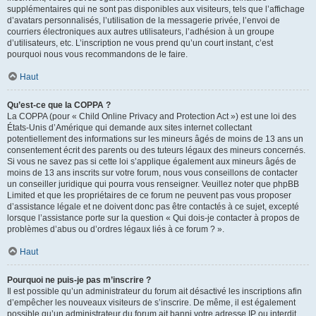
supplémentaires qui ne sont pas disponibles aux visiteurs, tels que l’affichage
d’avatars personnalisés, l’utilisation de la messagerie privée, l’envoi de
courriers électroniques aux autres utilisateurs, l’adhésion à un groupe
d’utilisateurs, etc. L’inscription ne vous prend qu’un court instant, c’est
pourquoi nous vous recommandons de le faire.
Haut
Qu’est-ce que la COPPA ?
La COPPA (pour « Child Online Privacy and Protection Act ») est une loi des
États-Unis d’Amérique qui demande aux sites internet collectant
potentiellement des informations sur les mineurs âgés de moins de 13 ans un
consentement écrit des parents ou des tuteurs légaux des mineurs concernés.
Si vous ne savez pas si cette loi s’applique également aux mineurs âgés de
moins de 13 ans inscrits sur votre forum, nous vous conseillons de contacter
un conseiller juridique qui pourra vous renseigner. Veuillez noter que phpBB
Limited et que les propriétaires de ce forum ne peuvent pas vous proposer
d’assistance légale et ne doivent donc pas être contactés à ce sujet, excepté
lorsque l’assistance porte sur la question « Qui dois-je contacter à propos de
problèmes d’abus ou d’ordres légaux liés à ce forum ? ».
Haut
Pourquoi ne puis-je pas m’inscrire ?
Il est possible qu’un administrateur du forum ait désactivé les inscriptions afin
d’empêcher les nouveaux visiteurs de s’inscrire. De même, il est également
possible qu’un administrateur du forum ait banni votre adresse IP ou interdit