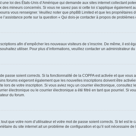
t une loi des États-Unis d’Amérique qui demande aux sites internet collectant pot
 des mineurs concernés. Si vous ne savez pas si cette loi s’applique également au
 pourra vous renseigner. Veuillez noter que phpBB Limited et que les propriétaires
ue l’assistance porte sur la question « Qui dois-je contacter à propos de problèmes 
inscriptions afin d’empêcher les nouveaux visiteurs de s’inscrire. De même, il est é
s souhaitez utiliser. Pour plus d’informations, veuillez contacter un administrateur du
t de passe soient corrects. Si la fonctionnalité de la COPPA est activée et que vous 
ains forums exigeront également que les nouvelles inscriptions doivent être activée
te lors de votre inscription. Si vous aviez reçu un courrier électronique, consultez l
r électronique ou le courrier électronique a été filtré en tant que pourriel. Si vo
rateur du forum.
out que votre nom d’utilisateur et votre mot de passe soient corrects. Si tel est le
iétaire du site internet ait un problème de configuration et qu’il soit nécessaire de l