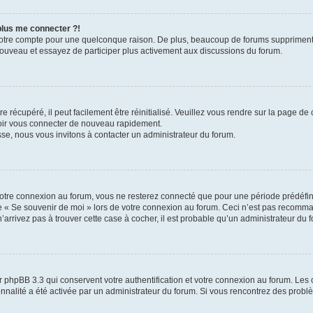
 plus me connecter ?!
votre compte pour une quelconque raison. De plus, beaucoup de forums suppriment pér
 nouveau et essayez de participer plus activement aux discussions du forum.
 récupéré, il peut facilement être réinitialisé. Veuillez vous rendre sur la page de
voir vous connecter de nouveau rapidement.
sse, nous vous invitons à contacter un administrateur du forum.
otre connexion au forum, vous ne resterez connecté que pour une période prédéfinie
se « Se souvenir de moi » lors de votre connexion au forum. Ceci n’est pas recomm
’arrivez pas à trouver cette case à cocher, il est probable qu’un administrateur du fo
 phpBB 3.3 qui conservent votre authentification et votre connexion au forum. Les 
tionnalité a été activée par un administrateur du forum. Si vous rencontrez des pro