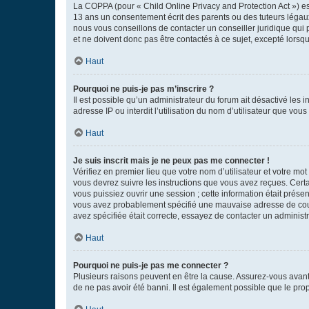
La COPPA (pour « Child Online Privacy and Protection Act ») es
13 ans un consentement écrit des parents ou des tuteurs légaux
nous vous conseillons de contacter un conseiller juridique qui
et ne doivent donc pas être contactés à ce sujet, excepté lorsq
Haut
Pourquoi ne puis-je pas m’inscrire ?
Il est possible qu’un administrateur du forum ait désactivé les 
adresse IP ou interdit l’utilisation du nom d’utilisateur que vou
Haut
Je suis inscrit mais je ne peux pas me connecter !
Vérifiez en premier lieu que votre nom d’utilisateur et votre mo
vous devrez suivre les instructions que vous avez reçues. Cert
vous puissiez ouvrir une session ; cette information était présen
vous avez probablement spécifié une mauvaise adresse de courrie
avez spécifiée était correcte, essayez de contacter un administ
Haut
Pourquoi ne puis-je pas me connecter ?
Plusieurs raisons peuvent en être la cause. Assurez-vous avant t
de ne pas avoir été banni. Il est également possible que le propr