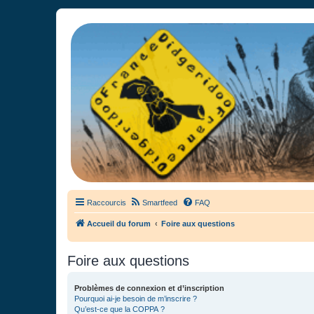
France Didgeridoo
Didgeridoo et Guimbarde sur France Didgeridoo - retrouvez la commun
Raccourcis
Smartfeed
FAQ
Accueil du forum
Foire aux questions
Foire aux questions
Problèmes de connexion et d’inscription
Pourquoi ai-je besoin de m’inscrire ?
Qu’est-ce que la COPPA ?