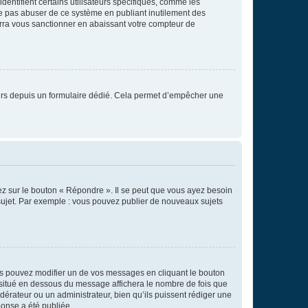
entifient certains utilisateurs spécifiques, comme les
ne pas abuser de ce système en publiant inutilement des
rra vous sanctionner en abaissant votre compteur de
sateurs depuis un formulaire dédié. Cela permet d’empêcher une
ez sur le bouton « Répondre ». Il se peut que vous ayez besoin
 sujet. Par exemple : vous pouvez publier de nouveaux sujets
s pouvez modifier un de vos messages en cliquant le bouton
e situé en dessous du message affichera le nombre de fois que
modérateur ou un administrateur, bien qu’ils puissent rédiger une
ponse a été publiée.