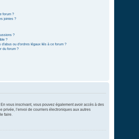
ce forum ?
s jointes ?
cussions ?
ible ?
 d’abus ou d’ordres légaux liés à ce forum ?
r du forum ?
ts. En vous inscrivant, vous pouvez également avoir accès à des
ie privée, l’envoi de courriers électroniques aux autres
e faire.