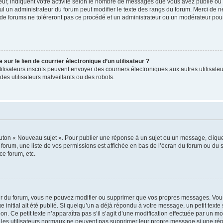
ur, indiquent votre activité selon le nombre de messages que vous avez publié ou id
eul un administrateur du forum peut modifier le texte des rangs du forum. Merci de 
de forums ne toléreront pas ce procédé et un administrateur ou un modérateur pou
ur le lien de courrier électronique d’un utilisateur ?
s utilisateurs inscrits peuvent envoyer des courriers électroniques aux autres utili
es utilisateurs malveillants ou des robots.
outon « Nouveau sujet ». Pour publier une réponse à un sujet ou un message, cliqu
 forum, une liste de vos permissions est affichée en bas de l’écran du forum ou du
ce forum, etc.
r du forum, vous ne pouvez modifier ou supprimer que vos propres messages. Vou
 initial ait été publié. Si quelqu’un a déjà répondu à votre message, un petit text
ion. Ce petit texte n’apparaîtra pas s’il s’agit d’une modification effectuée par un 
ue les utilisateurs normaux ne peuvent pas supprimer leur propre message si une ré