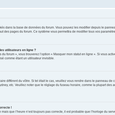
ockés dans la base de données du forum. Vous pouvez les modifier depuis le panneau 
haut des pages du forum. Ce système vous permettra de modifier tous vos paramètre
s utilisateurs en ligne ?
s du forum », vous trouverez l’option « Masquer mon statut en ligne ». Si vous activ
é comme étant un utilisateur invisible.
aire différent du vôtre. Si tel était le cas, veuillez vous rendre dans le panneau de co
ey, etc. Veuillez noter que le réglage du fuseau horaire, comme la plupart des autr
orrecte !
 mais que l’heure n’est toujours pas correcte, il est probable que l’horloge du serve