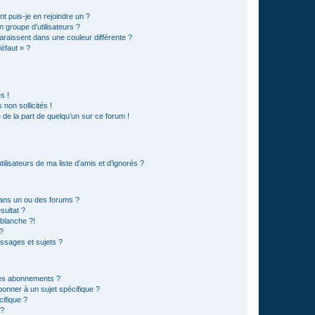
t puis-je en rejoindre un ?
 groupe d’utilisateurs ?
araissent dans une couleur différente ?
défaut » ?
s !
non sollicités !
e de la part de quelqu’un sur ce forum !
lisateurs de ma liste d’amis et d’ignorés ?
ans un ou des forums ?
sultat ?
blanche ?!
?
ssages et sujets ?
t les abonnements ?
onner à un sujet spécifique ?
ifique ?
 ?