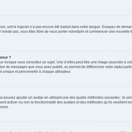
orum, soit le logiciel n’a pas encore été traduit dans votre langue. Essayez de deman
 n’existe pas, vous êtes libre de vous porter volontaire et commencer une nouvelle t
ateur ?
ur lorsque vous consultez un sujet. Une d’elles peut être une image associée à vo
mbre de messages que vous avez publié, ou permet de différencier votre statut parti
 unique et personnelle à chaque utilisateur.
ous pouvez ajouter un avatar en utilisant une des quatre méthodes suivantes : le serv
ent activer ou non la fonctionnalité des avatars et des méthodes qu’ils veuillent ren
forum.