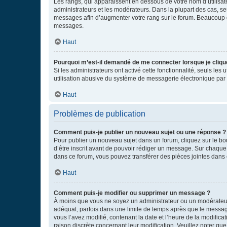
Les rangs, qui apparaissent en dessous de votre nom d’utilisate
administrateurs et les modérateurs. Dans la plupart des cas, s
messages afin d’augmenter votre rang sur le forum. Beaucoup 
messages.
Haut
Pourquoi m’est-il demandé de me connecter lorsque je clique s
Si les administrateurs ont activé cette fonctionnalité, seuls le
utilisation abusive du système de messagerie électronique par d
Haut
Problèmes de publication
Comment puis-je publier un nouveau sujet ou une réponse ?
Pour publier un nouveau sujet dans un forum, cliquez sur le b
d’être inscrit avant de pouvoir rédiger un message. Sur chaque
dans ce forum, vous pouvez transférer des pièces jointes dans 
Haut
Comment puis-je modifier ou supprimer un message ?
À moins que vous ne soyez un administrateur ou un modérateu
adéquat, parfois dans une limite de temps après que le message
vous l’avez modifié, contenant la date et l’heure de la modificat
raison discrète concernant leur modification. Veuillez noter q