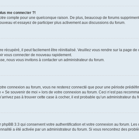
 plus me connecter ?!
votre compte pour une quelconque raison. De plus, beaucoup de forums suppriment pér
 nouveau et essayez de participer plus activement aux discussions du forum.
 récupéré, il peut facilement être réinitialisé. Veuillez vous rendre sur la page de
voir vous connecter de nouveau rapidement.
sse, nous vous invitons à contacter un administrateur du forum.
otre connexion au forum, vous ne resterez connecté que pour une période prédéfinie
se « Se souvenir de moi » lors de votre connexion au forum. Ceci n’est pas recomm
’arrivez pas à trouver cette case à cocher, il est probable qu’un administrateur du fo
 phpBB 3.3 qui conservent votre authentification et votre connexion au forum. Les 
tionnalité a été activée par un administrateur du forum. Si vous rencontrez des pro