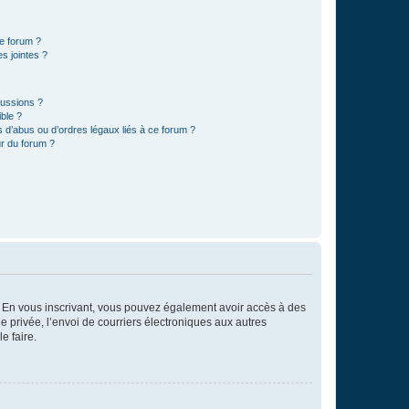
ce forum ?
s jointes ?
cussions ?
ible ?
 d’abus ou d’ordres légaux liés à ce forum ?
r du forum ?
ts. En vous inscrivant, vous pouvez également avoir accès à des
ie privée, l’envoi de courriers électroniques aux autres
e faire.