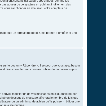
entifient certains utilisateurs spécifiques, comme les
ne pas abuser de ce système en publiant inutilement des
rra vous sanctionner en abaissant votre compteur de
sateurs depuis un formulaire dédié. Cela permet d’empêcher une
ez sur le bouton « Répondre ». Il se peut que vous ayez besoin
 sujet. Par exemple : vous pouvez publier de nouveaux sujets
s pouvez modifier un de vos messages en cliquant le bouton
e situé en dessous du message affichera le nombre de fois que
modérateur ou un administrateur, bien qu’ils puissent rédiger une
ponse a été publiée.