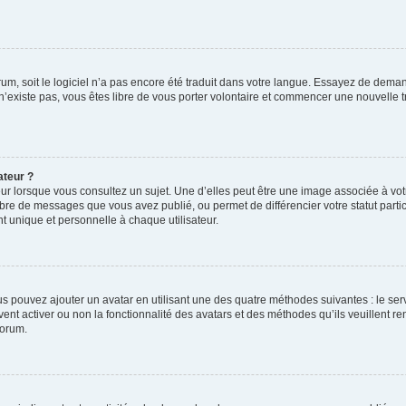
orum, soit le logiciel n’a pas encore été traduit dans votre langue. Essayez de deman
 n’existe pas, vous êtes libre de vous porter volontaire et commencer une nouvelle t
ateur ?
ur lorsque vous consultez un sujet. Une d’elles peut être une image associée à vo
mbre de messages que vous avez publié, ou permet de différencier votre statut parti
 unique et personnelle à chaque utilisateur.
ous pouvez ajouter un avatar en utilisant une des quatre méthodes suivantes : le serv
ent activer ou non la fonctionnalité des avatars et des méthodes qu’ils veuillent ren
forum.