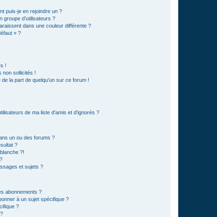
t puis-je en rejoindre un ?
 groupe d’utilisateurs ?
araissent dans une couleur différente ?
défaut » ?
s !
non sollicités !
e de la part de quelqu’un sur ce forum !
lisateurs de ma liste d’amis et d’ignorés ?
ans un ou des forums ?
sultat ?
blanche ?!
?
ssages et sujets ?
t les abonnements ?
onner à un sujet spécifique ?
ifique ?
 ?