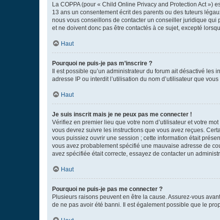
La COPPA (pour « Child Online Privacy and Protection Act ») es
13 ans un consentement écrit des parents ou des tuteurs légaux
nous vous conseillons de contacter un conseiller juridique qui
et ne doivent donc pas être contactés à ce sujet, excepté lorsq
Haut
Pourquoi ne puis-je pas m’inscrire ?
Il est possible qu’un administrateur du forum ait désactivé les 
adresse IP ou interdit l’utilisation du nom d’utilisateur que vou
Haut
Je suis inscrit mais je ne peux pas me connecter !
Vérifiez en premier lieu que votre nom d’utilisateur et votre mo
vous devrez suivre les instructions que vous avez reçues. Cert
vous puissiez ouvrir une session ; cette information était présen
vous avez probablement spécifié une mauvaise adresse de courrie
avez spécifiée était correcte, essayez de contacter un administ
Haut
Pourquoi ne puis-je pas me connecter ?
Plusieurs raisons peuvent en être la cause. Assurez-vous avant t
de ne pas avoir été banni. Il est également possible que le propr