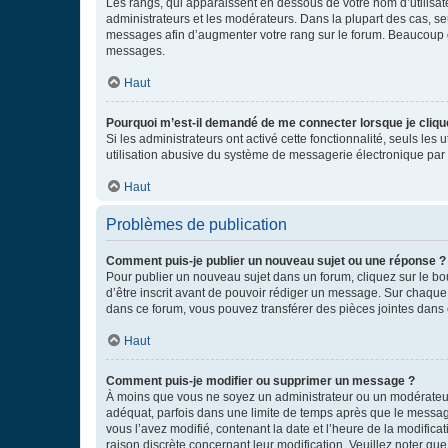
Les rangs, qui apparaissent en dessous de votre nom d’utilisate
administrateurs et les modérateurs. Dans la plupart des cas, s
messages afin d’augmenter votre rang sur le forum. Beaucoup 
messages.
Haut
Pourquoi m’est-il demandé de me connecter lorsque je clique s
Si les administrateurs ont activé cette fonctionnalité, seuls le
utilisation abusive du système de messagerie électronique par d
Haut
Problèmes de publication
Comment puis-je publier un nouveau sujet ou une réponse ?
Pour publier un nouveau sujet dans un forum, cliquez sur le b
d’être inscrit avant de pouvoir rédiger un message. Sur chaque
dans ce forum, vous pouvez transférer des pièces jointes dans 
Haut
Comment puis-je modifier ou supprimer un message ?
À moins que vous ne soyez un administrateur ou un modérateu
adéquat, parfois dans une limite de temps après que le message
vous l’avez modifié, contenant la date et l’heure de la modificat
raison discrète concernant leur modification. Veuillez noter q