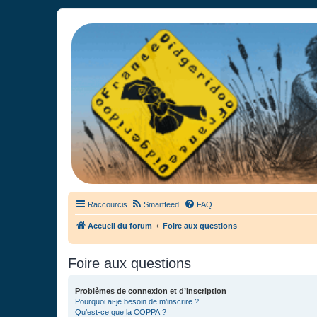
France Didgeridoo
Didgeridoo et Guimbarde sur France Didgeridoo - retrouvez la commun
Raccourcis
Smartfeed
FAQ
Accueil du forum
Foire aux questions
Foire aux questions
Problèmes de connexion et d’inscription
Pourquoi ai-je besoin de m’inscrire ?
Qu’est-ce que la COPPA ?