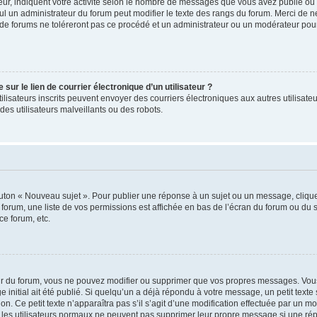
ur, indiquent votre activité selon le nombre de messages que vous avez publié ou id
eul un administrateur du forum peut modifier le texte des rangs du forum. Merci de 
de forums ne toléreront pas ce procédé et un administrateur ou un modérateur pou
ur le lien de courrier électronique d’un utilisateur ?
s utilisateurs inscrits peuvent envoyer des courriers électroniques aux autres utili
es utilisateurs malveillants ou des robots.
outon « Nouveau sujet ». Pour publier une réponse à un sujet ou un message, cliqu
 forum, une liste de vos permissions est affichée en bas de l’écran du forum ou du
ce forum, etc.
r du forum, vous ne pouvez modifier ou supprimer que vos propres messages. Vou
 initial ait été publié. Si quelqu’un a déjà répondu à votre message, un petit text
ion. Ce petit texte n’apparaîtra pas s’il s’agit d’une modification effectuée par un 
ue les utilisateurs normaux ne peuvent pas supprimer leur propre message si une ré