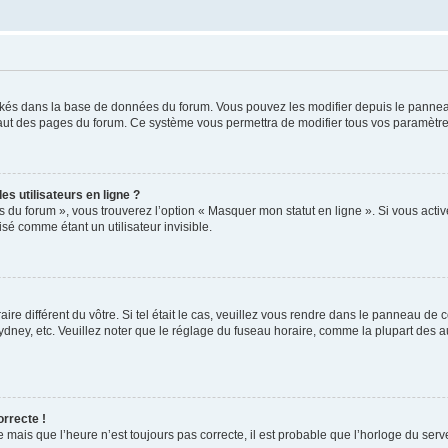
ockés dans la base de données du forum. Vous pouvez les modifier depuis le panneau 
haut des pages du forum. Ce système vous permettra de modifier tous vos paramètre
s utilisateurs en ligne ?
s du forum », vous trouverez l’option « Masquer mon statut en ligne ». Si vous activ
é comme étant un utilisateur invisible.
aire différent du vôtre. Si tel était le cas, veuillez vous rendre dans le panneau de co
ey, etc. Veuillez noter que le réglage du fuseau horaire, comme la plupart des autr
orrecte !
 mais que l’heure n’est toujours pas correcte, il est probable que l’horloge du serve