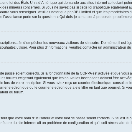
t une loi des États-Unis d’Amérique qui demande aux sites internet collectant pot
 des mineurs concernés. Si vous ne savez pas si cette loi s’applique également au
 pourra vous renseigner. Veuillez noter que phpBB Limited et que les propriétaires
ue l’assistance porte sur la question « Qui dois-je contacter à propos de problèmes 
inscriptions afin d’empêcher les nouveaux visiteurs de s’inscrire. De même, il est é
s souhaitez utiliser. Pour plus d’informations, veuillez contacter un administrateur du
t de passe soient corrects. Si la fonctionnalité de la COPPA est activée et que vous 
ains forums exigeront également que les nouvelles inscriptions doivent être activée
te lors de votre inscription. Si vous aviez reçu un courrier électronique, consultez l
r électronique ou le courrier électronique a été filtré en tant que pourriel. Si vo
rateur du forum.
out que votre nom d’utilisateur et votre mot de passe soient corrects. Si tel est le
iétaire du site internet ait un problème de configuration et qu’il soit nécessaire de l