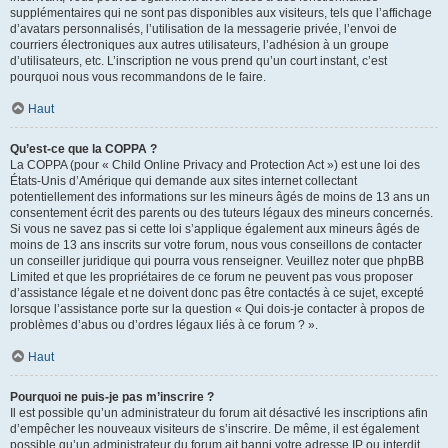
supplémentaires qui ne sont pas disponibles aux visiteurs, tels que l’affichage
d’avatars personnalisés, l’utilisation de la messagerie privée, l’envoi de
courriers électroniques aux autres utilisateurs, l’adhésion à un groupe
d’utilisateurs, etc. L’inscription ne vous prend qu’un court instant, c’est
pourquoi nous vous recommandons de le faire.
Haut
Qu’est-ce que la COPPA ?
La COPPA (pour « Child Online Privacy and Protection Act ») est une loi des
États-Unis d’Amérique qui demande aux sites internet collectant
potentiellement des informations sur les mineurs âgés de moins de 13 ans un
consentement écrit des parents ou des tuteurs légaux des mineurs concernés.
Si vous ne savez pas si cette loi s’applique également aux mineurs âgés de
moins de 13 ans inscrits sur votre forum, nous vous conseillons de contacter
un conseiller juridique qui pourra vous renseigner. Veuillez noter que phpBB
Limited et que les propriétaires de ce forum ne peuvent pas vous proposer
d’assistance légale et ne doivent donc pas être contactés à ce sujet, excepté
lorsque l’assistance porte sur la question « Qui dois-je contacter à propos de
problèmes d’abus ou d’ordres légaux liés à ce forum ? ».
Haut
Pourquoi ne puis-je pas m’inscrire ?
Il est possible qu’un administrateur du forum ait désactivé les inscriptions afin
d’empêcher les nouveaux visiteurs de s’inscrire. De même, il est également
possible qu’un administrateur du forum ait banni votre adresse IP ou interdit