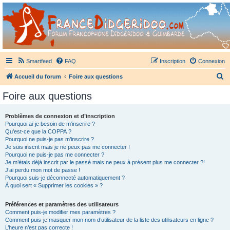
France Didgeridoo
Didgeridoo et Guimbarde sur France Didgeridoo - retrouvez la communauté.
Smartfeed
FAQ
Inscription
Connexion
R
Accueil du forum
Foire aux questions
e
Foire aux questions
c
h
Problèmes de connexion et d’inscription
Pourquoi ai-je besoin de m’inscrire ?
e
Qu’est-ce que la COPPA ?
r
Pourquoi ne puis-je pas m’inscrire ?
Je suis inscrit mais je ne peux pas me connecter !
c
Pourquoi ne puis-je pas me connecter ?
Je m’étais déjà inscrit par le passé mais ne peux à présent plus me connecter ?!
h
J’ai perdu mon mot de passe !
e
Pourquoi suis-je déconnecté automatiquement ?
À quoi sert « Supprimer les cookies » ?
r
Préférences et paramètres des utilisateurs
Comment puis-je modifier mes paramètres ?
Comment puis-je masquer mon nom d’utilisateur de la liste des utilisateurs en ligne ?
L’heure n’est pas correcte !