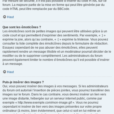
Par mesure de sécurité, il n’est pas possible d’insérer du code HTML sur ce
forum. La majeure partie de la mise en forme qui peut être générée par du
code HTML peut être remplacée par du BBCode.
Haut
Que sont les émoticônes ?
Les émoticônes sont de petites images qui peuvent être utilisées grâce à un
code court et qui permettent d’exprimer des sentiments. Par exemple, « :) »
exprime la joie, alors qu’au contraire, « :( » exprime la tristesse. Vous pouvez
consulter la liste complète des émoticônes depuis le formulaire de rédaction.
Essayez cependant de ne pas abuser des émoticônes, elles peuvent
rapidement rendre un message illisible et un modérateur pourrait décider de le
modifier ou de le supprimer complètement. Les administrateurs du forum
peuvent également limiter le nombre d’émoticônes qu’il est possible d’insérer
à un message.
Haut
Puis-je insérer des images ?
Oui, vous pouvez insérer des images à vos messages. Si les administrateurs
du forum ont autorisé l’insertion de pièces jointes, vous pourrez transférer des
images sur le forum. Dans le cas contraire, vous devrez insérer un lien vers
une image distante, hébergée sur un serveur internet public, comme par
exemple « http://www.exemple.com/mon-image.gif ». Vous ne pourrez
cependant ni insérer de lien vers des images présentes sur votre propre
ordinateur (à moins, bien évidemment, que celui-ci soit en lui-même un