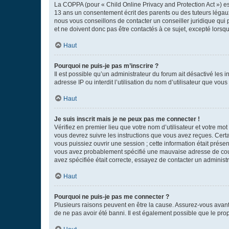
La COPPA (pour « Child Online Privacy and Protection Act ») es
13 ans un consentement écrit des parents ou des tuteurs légaux
nous vous conseillons de contacter un conseiller juridique qui
et ne doivent donc pas être contactés à ce sujet, excepté lorsq
Haut
Pourquoi ne puis-je pas m’inscrire ?
Il est possible qu’un administrateur du forum ait désactivé les 
adresse IP ou interdit l’utilisation du nom d’utilisateur que vou
Haut
Je suis inscrit mais je ne peux pas me connecter !
Vérifiez en premier lieu que votre nom d’utilisateur et votre mo
vous devrez suivre les instructions que vous avez reçues. Cert
vous puissiez ouvrir une session ; cette information était présen
vous avez probablement spécifié une mauvaise adresse de courrie
avez spécifiée était correcte, essayez de contacter un administ
Haut
Pourquoi ne puis-je pas me connecter ?
Plusieurs raisons peuvent en être la cause. Assurez-vous avant t
de ne pas avoir été banni. Il est également possible que le propr