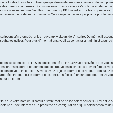
t une loi des États-Unis d’Amérique qui demande aux sites internet collectant pot
 des mineurs concernés. Si vous ne savez pas si cette loi s’applique également au
 pourra vous renseigner. Veuillez noter que phpBB Limited et que les propriétaires
ue l’assistance porte sur la question « Qui dois-je contacter à propos de problèmes 
inscriptions afin d’empêcher les nouveaux visiteurs de s’inscrire. De même, il est é
s souhaitez utiliser. Pour plus d’informations, veuillez contacter un administrateur du
t de passe soient corrects. Si la fonctionnalité de la COPPA est activée et que vous 
ains forums exigeront également que les nouvelles inscriptions doivent être activée
te lors de votre inscription. Si vous aviez reçu un courrier électronique, consultez l
r électronique ou le courrier électronique a été filtré en tant que pourriel. Si vo
rateur du forum.
out que votre nom d’utilisateur et votre mot de passe soient corrects. Si tel est le
iétaire du site internet ait un problème de configuration et qu’il soit nécessaire de l