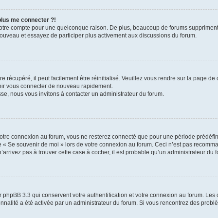
 plus me connecter ?!
votre compte pour une quelconque raison. De plus, beaucoup de forums suppriment pér
 nouveau et essayez de participer plus activement aux discussions du forum.
 récupéré, il peut facilement être réinitialisé. Veuillez vous rendre sur la page de
voir vous connecter de nouveau rapidement.
sse, nous vous invitons à contacter un administrateur du forum.
otre connexion au forum, vous ne resterez connecté que pour une période prédéfinie
se « Se souvenir de moi » lors de votre connexion au forum. Ceci n’est pas recomm
’arrivez pas à trouver cette case à cocher, il est probable qu’un administrateur du fo
 phpBB 3.3 qui conservent votre authentification et votre connexion au forum. Les 
tionnalité a été activée par un administrateur du forum. Si vous rencontrez des pro