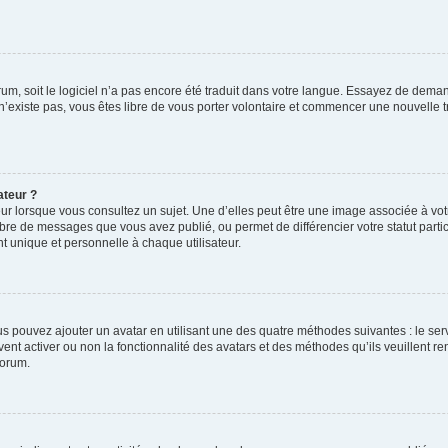
orum, soit le logiciel n’a pas encore été traduit dans votre langue. Essayez de deman
 n’existe pas, vous êtes libre de vous porter volontaire et commencer une nouvelle t
ateur ?
ur lorsque vous consultez un sujet. Une d’elles peut être une image associée à vo
mbre de messages que vous avez publié, ou permet de différencier votre statut parti
 unique et personnelle à chaque utilisateur.
ous pouvez ajouter un avatar en utilisant une des quatre méthodes suivantes : le serv
ent activer ou non la fonctionnalité des avatars et des méthodes qu’ils veuillent ren
forum.