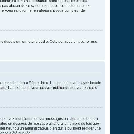
entifient certains utilisateurs spécifiques, comme les
ne pas abuser de ce système en publiant inutilement des
rra vous sanctionner en abaissant votre compteur de
sateurs depuis un formulaire dédié. Cela permet d’empêcher une
ez sur le bouton « Répondre ». Il se peut que vous ayez besoin
 sujet. Par exemple : vous pouvez publier de nouveaux sujets
s pouvez modifier un de vos messages en cliquant le bouton
e situé en dessous du message affichera le nombre de fois que
modérateur ou un administrateur, bien qu’ils puissent rédiger une
ponse a été publiée.