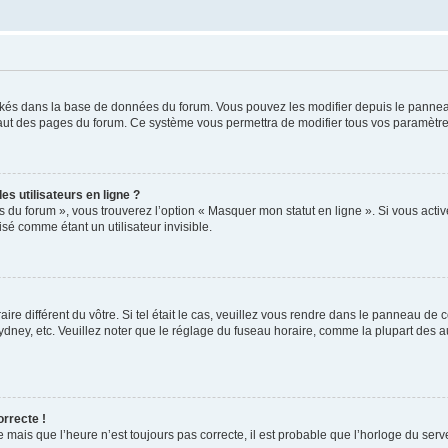
ockés dans la base de données du forum. Vous pouvez les modifier depuis le panneau 
haut des pages du forum. Ce système vous permettra de modifier tous vos paramètre
s utilisateurs en ligne ?
s du forum », vous trouverez l’option « Masquer mon statut en ligne ». Si vous activ
é comme étant un utilisateur invisible.
aire différent du vôtre. Si tel était le cas, veuillez vous rendre dans le panneau de co
ey, etc. Veuillez noter que le réglage du fuseau horaire, comme la plupart des autr
orrecte !
 mais que l’heure n’est toujours pas correcte, il est probable que l’horloge du serve