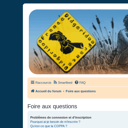
France Didgeridoo
Didgeridoo et Guimbarde sur France Didgeridoo - retrouvez la commun
Raccourcis
Smartfeed
FAQ
Accueil du forum
Foire aux questions
Foire aux questions
Problèmes de connexion et d’inscription
Pourquoi ai-je besoin de m’inscrire ?
Qu’est-ce que la COPPA ?