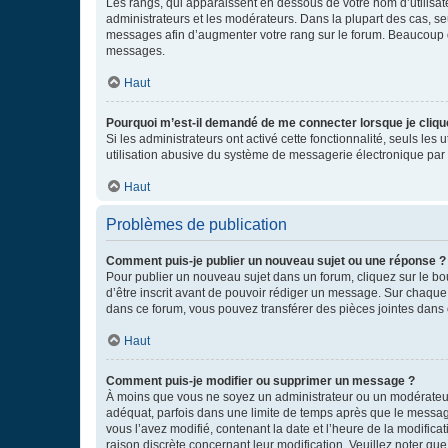
Les rangs, qui apparaissent en dessous de votre nom d’utilisate
administrateurs et les modérateurs. Dans la plupart des cas, s
messages afin d’augmenter votre rang sur le forum. Beaucoup 
messages.
Haut
Pourquoi m’est-il demandé de me connecter lorsque je clique s
Si les administrateurs ont activé cette fonctionnalité, seuls le
utilisation abusive du système de messagerie électronique par d
Haut
Problèmes de publication
Comment puis-je publier un nouveau sujet ou une réponse ?
Pour publier un nouveau sujet dans un forum, cliquez sur le b
d’être inscrit avant de pouvoir rédiger un message. Sur chaque
dans ce forum, vous pouvez transférer des pièces jointes dans 
Haut
Comment puis-je modifier ou supprimer un message ?
À moins que vous ne soyez un administrateur ou un modérateu
adéquat, parfois dans une limite de temps après que le message
vous l’avez modifié, contenant la date et l’heure de la modificat
raison discrète concernant leur modification. Veuillez noter q