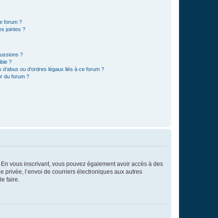
ce forum ?
s jointes ?
cussions ?
ible ?
 d’abus ou d’ordres légaux liés à ce forum ?
r du forum ?
ts. En vous inscrivant, vous pouvez également avoir accès à des
ie privée, l’envoi de courriers électroniques aux autres
e faire.