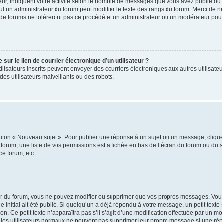
ur, indiquent votre activité selon le nombre de messages que vous avez publié ou id
eul un administrateur du forum peut modifier le texte des rangs du forum. Merci de 
de forums ne toléreront pas ce procédé et un administrateur ou un modérateur pou
ur le lien de courrier électronique d’un utilisateur ?
s utilisateurs inscrits peuvent envoyer des courriers électroniques aux autres utili
es utilisateurs malveillants ou des robots.
outon « Nouveau sujet ». Pour publier une réponse à un sujet ou un message, cliqu
 forum, une liste de vos permissions est affichée en bas de l’écran du forum ou du
ce forum, etc.
r du forum, vous ne pouvez modifier ou supprimer que vos propres messages. Vou
 initial ait été publié. Si quelqu’un a déjà répondu à votre message, un petit text
ion. Ce petit texte n’apparaîtra pas s’il s’agit d’une modification effectuée par un 
ue les utilisateurs normaux ne peuvent pas supprimer leur propre message si une ré