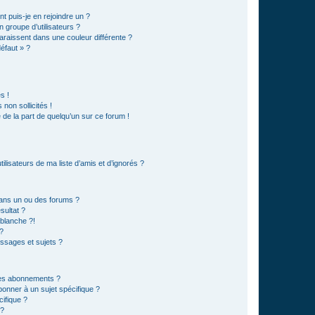
t puis-je en rejoindre un ?
 groupe d’utilisateurs ?
araissent dans une couleur différente ?
défaut » ?
s !
non sollicités !
e de la part de quelqu’un sur ce forum !
lisateurs de ma liste d’amis et d’ignorés ?
ans un ou des forums ?
sultat ?
blanche ?!
?
ssages et sujets ?
t les abonnements ?
onner à un sujet spécifique ?
ifique ?
 ?